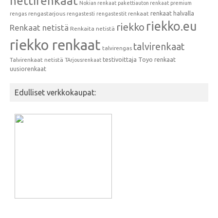
nettirenkaat
Nokian renkaat
pakettiauton renkaat
premium
renkaat halvalla
rengastarjous
renkaat
rengas
rengastesti
rengastestit
riekko.eu
riekko
Renkaat netistä
Renkaita netistä
riekko renkaat
talvirenkaat
talvirengas
testivoittaja
Toyo renkaat
Talvirenkaat netistä
TArjousrenkaat
uusiorenkaat
Edulliset verkkokaupat: