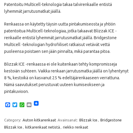
Patentoitu Multicell-teknologia takaa talvirenkaalle entistä
lyhemmät jarrutusmatkat jäällä.
Renkaassa on käytetty täysin uutta pintakumiseosta ja yhtiön
patentoitua Multicell-teknologiaa, jotka takaavat Blizzak ICE -
renkaalle entistä lyhemmät jarrutusmatkat jäällä. Bridgestone
Multicell -teknologian hydrofiiliset ratkaisut vetävät vettä
puoleensa poistaen sen jään pinnalta, mikä parantaa pitoa.
Blizzak ICE -renkaassa ei ole kuitenkaan tehty kompromisseja
kestoiän suhteen. Vaikka renkaan jarrutusmatka jäällä on lyhentynyt
8 %, kestoikä on kasvanut 25 % edeltäjärenkaaseen verrattuna.
Nämä saavutukset perustuvat uuteen kumiseokseen ja
pintakuvioon.
F
T
W
E
a
w
h
m
c
i
a
a
e
t
t
i
Category:
Auton kitkarenkaat
Avainsanat:
Blizzak Ice
,
Bridgestone
b
t
s
l
Blizzak Ice
,
kitkarenkaat netistä
,
riekko renkaat
o
e
A