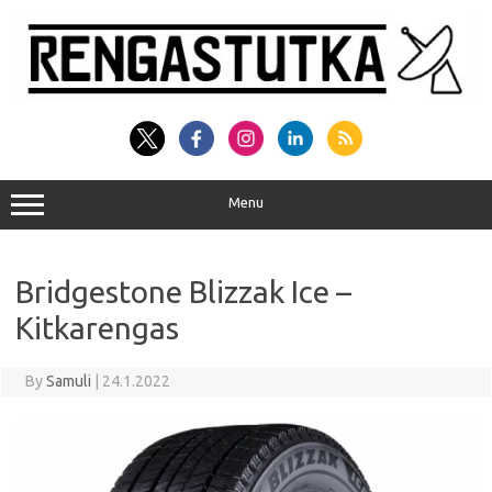
Skip
to
content
Menu
Bridgestone Blizzak Ice –
Kitkarengas
By
Samuli
|
24.1.2022