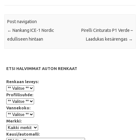
o
r
p
k
p
Post navigation
←
Nankang ICE-1 Nordic
Pirelli Cinturato P1 Verde –
edulliseen hintaan
Laadukas kesärengas
→
ETSI HALVIMMAT AUTON RENKAAT
Renkaan leveys:
Profiilisuhde:
Vannekoko:
Merkki:
Kausi/automalli: