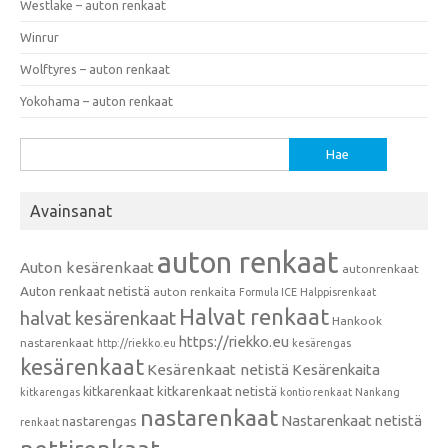
Westlake – auton renkaat
Winrur
Wolftyres – auton renkaat
Yokohama – auton renkaat
Haku:
Avainsanat
auton renkaat
Auton kesärenkaat
autonrenkaat
Auton renkaat netistä
auton renkaita
Formula ICE
Halppisrenkaat
Halvat renkaat
halvat kesärenkaat
Hankook
https://riekko.eu
nastarenkaat
http://riekko.eu
kesärengas
kesärenkaat
Kesärenkaat netistä
Kesärenkaita
kitkarenkaat
kitkarenkaat netistä
kitkarengas
kontio renkaat
Nankang
nastarenkaat
Nastarenkaat netistä
nastarengas
renkaat