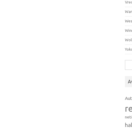
Vre
Wan
Wes
Win
Wol
Yok
Hak
A
Au
r
net
ha