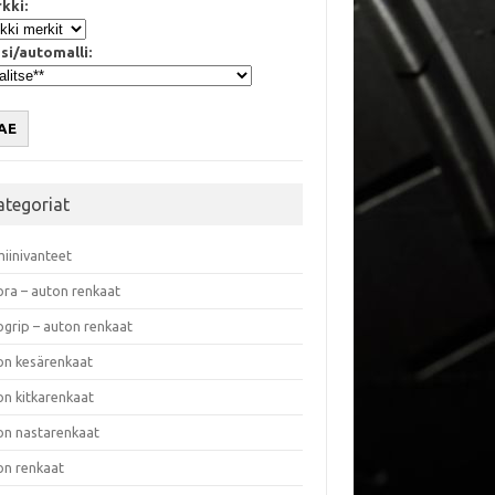
kki:
si/automalli:
AE
ategoriat
miinivanteet
ora – auton renkaat
ogrip – auton renkaat
on kesärenkaat
on kitkarenkaat
on nastarenkaat
on renkaat