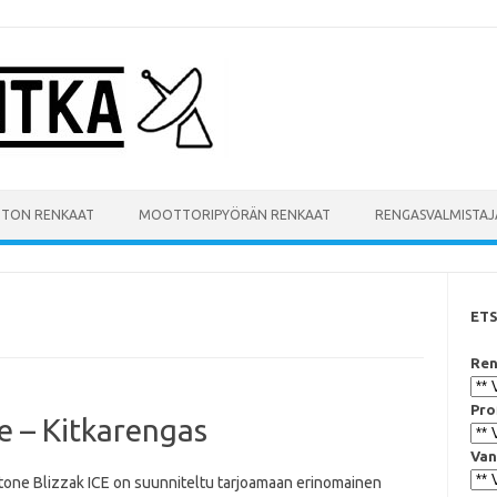
UTON RENKAAT
MOOTTORIPYÖRÄN RENKAAT
RENGASVALMISTAJ
ET
Ren
Pro
e – Kitkarengas
Van
tone Blizzak ICE on suunniteltu tarjoamaan erinomainen