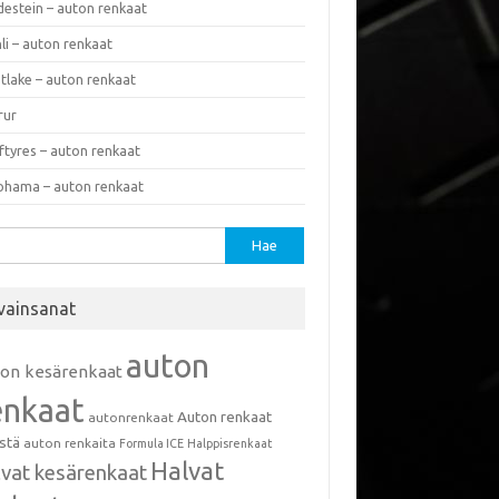
destein – auton renkaat
li – auton renkaat
tlake – auton renkaat
rur
ftyres – auton renkaat
ohama – auton renkaat
u:
vainsanat
auton
ton kesärenkaat
enkaat
Auton renkaat
autonrenkaat
istä
auton renkaita
Formula ICE
Halppisrenkaat
Halvat
lvat kesärenkaat