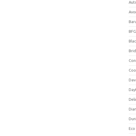
Aut
Avo
Bar
BFG
Blac
Bri
Con
Coo
Dav
Day
Deli
Dia
Dun
Eco