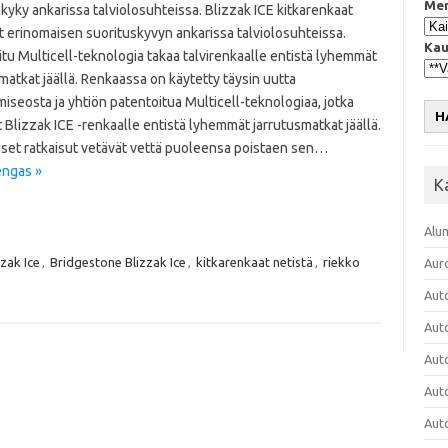
Mer
kyky ankarissa talviolosuhteissa. Blizzak ICE kitkarenkaat
t erinomaisen suorituskyvyn ankarissa talviolosuhteissa.
Kau
tu Multicell-teknologia takaa talvirenkaalle entistä lyhemmät
matkat jäällä. Renkaassa on käytetty täysin uutta
iseosta ja yhtiön patentoitua Multicell-teknologiaa, jotka
H
 Blizzak ICE -renkaalle entistä lyhemmät jarrutusmatkat jäällä.
liset ratkaisut vetävät vettä puoleensa poistaen sen…
engas »
K
Alu
zzak Ice
,
Bridgestone Blizzak Ice
,
kitkarenkaat netistä
,
riekko
Aur
Aut
Aut
Aut
Aut
Aut