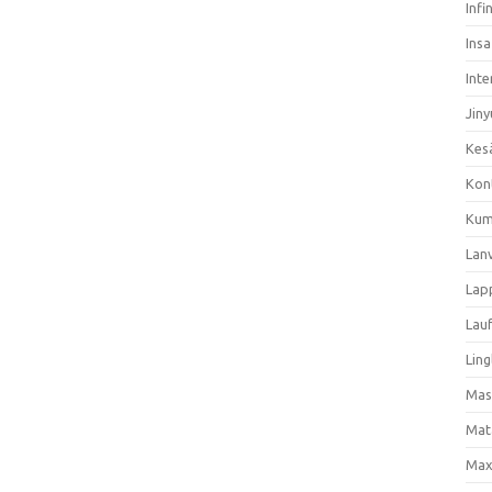
Infi
Ins
Inte
Jiny
Kes
Kon
Kum
Lan
Lap
Lau
Ling
Mas
Mat
Max