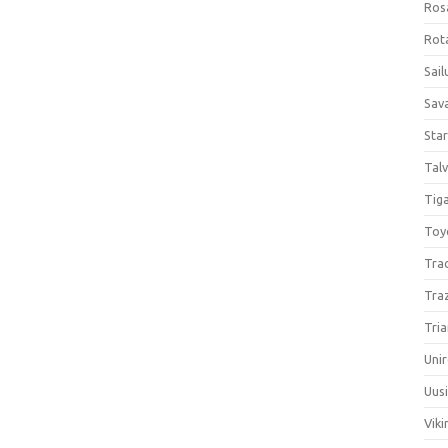
Ros
Rota
Sail
Sav
Sta
Talv
Tiga
Toy
Tra
Tra
Tria
Unir
Uus
Viki