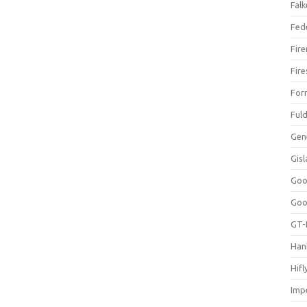
Falk
Fed
Fir
Fir
For
Ful
Gen
Gis
Goo
Goo
GT-
Han
Hifl
Impe