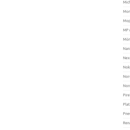
Mich
Mom
Mop
MP 
Mön
Nan
Nex
Nok
Nor
Nor
Pire
Plat
Pne
Ren