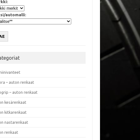
kki:
si/automalli:
AE
ategoriat
miinivanteet
ora – auton renkaat
ogrip – auton renkaat
on kesärenkaat
on kitkarenkaat
on nastarenkaat
on renkaat