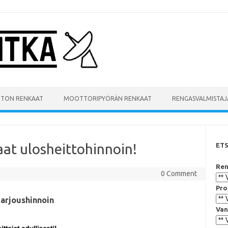
UTON RENKAAT
MOOTTORIPYÖRÄN RENKAAT
RENGASVALMISTAJ
aat ulosheittohinnoin!
ET
Ren
0 Comment
Pro
tarjoushinnoin
Van