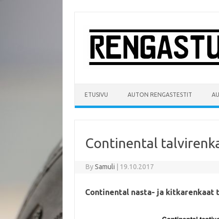
Skip
to
content
ETUSIVU
AUTON RENGASTESTIT
A
Continental talvirenk
By
Samuli
|
19.10.2017
Continental nasta- ja kitkarenkaat 