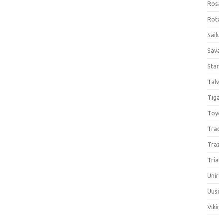
Ros
Rota
Sail
Sav
Sta
Talv
Tiga
Toy
Tra
Tra
Tria
Unir
Uus
Viki