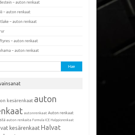
destein – auton renkaat
li – auton renkaat
tlake – auton renkaat
rur
ftyres – auton renkaat
ohama – auton renkaat
u:
vainsanat
auton
ton kesärenkaat
enkaat
Auton renkaat
autonrenkaat
istä
auton renkaita
Formula ICE
Halppisrenkaat
Halvat
lvat kesärenkaat