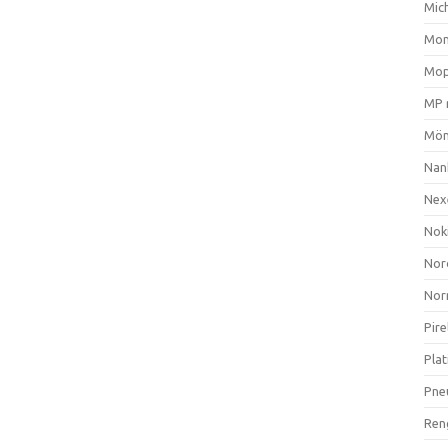
Mich
Mom
Mop
MP 
Mön
Nan
Nex
Nok
Nor
Nor
Pire
Plat
Pne
Ren