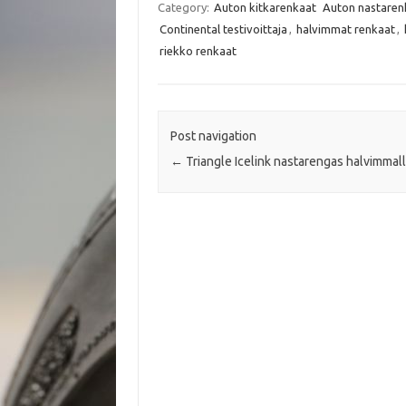
e
t
t
i
Category:
Auton kitkarenkaat
Auton nastaren
b
t
s
l
Continental testivoittaja
,
halvimmat renkaat
,
o
e
A
o
r
p
riekko renkaat
k
p
Post navigation
←
Triangle Icelink nastarengas halvimmal