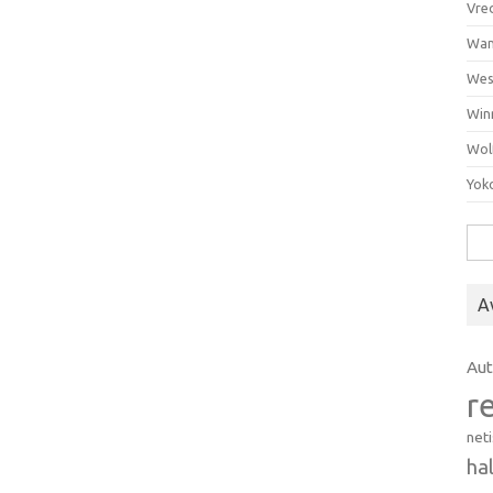
Vre
Wan
Wes
Win
Wol
Yok
Hak
A
Au
r
net
ha