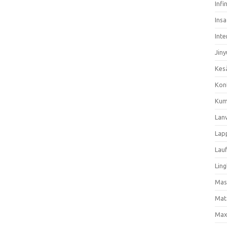
Infi
Ins
Inte
Jiny
Kes
Kon
Kum
Lan
Lap
Lau
Ling
Mas
Mat
Max