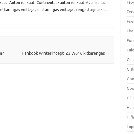
Falk
kaat
Auton renkaat
Continental - auton renkaat
Avainsanat:
kitkarengas voittaja
,
nastarengas voittaja
,
rengastarjoukset
,
Fed
Fir
Fir
For
Ful
la?
Hankook Winter i*cept iZ2 W616 kitkarengas
→
Gen
Gis
Goo
Goo
GT-
Han
Hifl
Impe