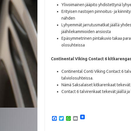
Ylivoimainen jääpito yhdistettynä lyh
Erityisen nastojen pinnoitus- ja kiinn
nähden
Lyhyemmät jarrutusmatkat jäällä yhdes
jäähilekammioiden ansiosta
Epäsymmetrinen pintakuvio takaa para
olosuhteissa
Continental Viking Contact 6 kitkarenga
Continental Conti Viking Contact 6 talv
talviolosuhteissa.
Nämä Saksalaiset kitkarenkaat tekevät
Contact 6 talvirenkaat tekevät jäällä ja
F
T
W
E
a
w
h
m
c
i
a
a