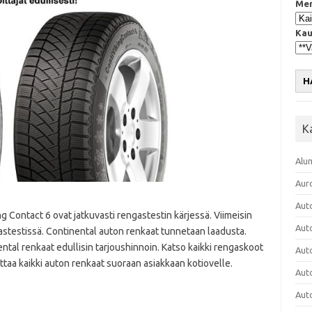
Mer
Kau
H
K
Alu
Aur
Aut
g Contact 6 ovat jatkuvasti rengastestin kärjessä. Viimeisin
Aut
astestissä. Continental auton renkaat tunnetaan laadusta.
ntal renkaat edullisin tarjoushinnoin. Katso kaikki rengaskoot
Aut
ittaa kaikki auton renkaat suoraan asiakkaan kotiovelle.
Aut
Aut