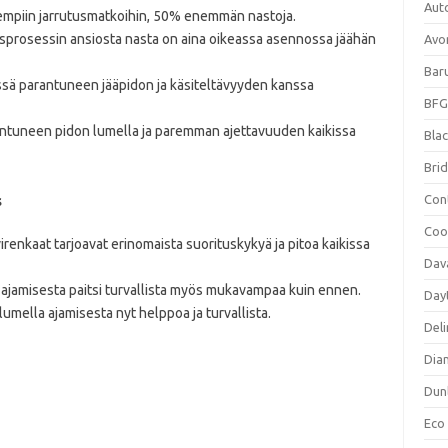
Aut
yempiin jarrutusmatkoihin, 50% enemmän nastoja.
itysprosessin ansiosta nasta on aina oikeassa asennossa jäähän
Avo
Bar
sä parantuneen jääpidon ja käsiteltävyyden kanssa
BFG
ntuneen pidon lumella ja paremman ajettavuuden kaikissa
Blac
Bri
Con
s
Coo
irenkaat tarjoavat erinomaista suorituskykyä ja pitoa kaikissa
Dav
 ajamisesta paitsi turvallista myös mukavampaa kuin ennen.
Day
 lumella ajamisesta nyt helppoa ja turvallista.
Deli
Dia
Dun
Eco