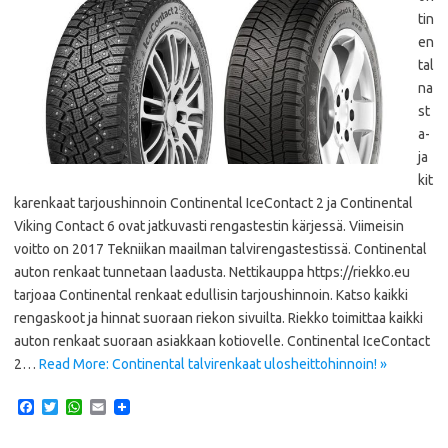
tin
en
tal
na
st
a-
ja
kit
karenkaat tarjoushinnoin Continental IceContact 2 ja Continental
Viking Contact 6 ovat jatkuvasti rengastestin kärjessä. Viimeisin
voitto on 2017 Tekniikan maailman talvirengastestissä. Continental
auton renkaat tunnetaan laadusta. Nettikauppa https://riekko.eu
tarjoaa Continental renkaat edullisin tarjoushinnoin. Katso kaikki
rengaskoot ja hinnat suoraan riekon sivuilta. Riekko toimittaa kaikki
auton renkaat suoraan asiakkaan kotiovelle. Continental IceContact
2…
Read More: Continental talvirenkaat ulosheittohinnoin! »
F
T
W
E
a
w
h
m
c
i
a
a