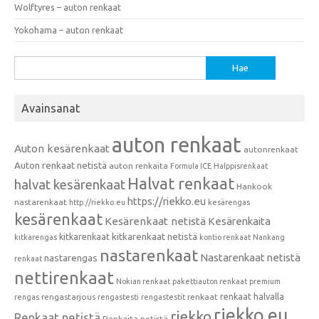
Wolftyres – auton renkaat
Yokohama – auton renkaat
Haku:
Avainsanat
auton renkaat
Auton kesärenkaat
autonrenkaat
Auton renkaat netistä
auton renkaita
Formula ICE
Halppisrenkaat
Halvat renkaat
halvat kesärenkaat
Hankook
https://riekko.eu
nastarenkaat
http://riekko.eu
kesärengas
kesärenkaat
Kesärenkaat netistä
Kesärenkaita
kitkarenkaat
kitkarenkaat netistä
kitkarengas
kontio renkaat
Nankang
nastarenkaat
Nastarenkaat netistä
nastarengas
renkaat
nettirenkaat
Nokian renkaat
pakettiauton renkaat
premium
renkaat halvalla
rengastarjous
renkaat
rengas
rengastesti
rengastestit
riekko.eu
riekko
Renkaat netistä
Renkaita netistä