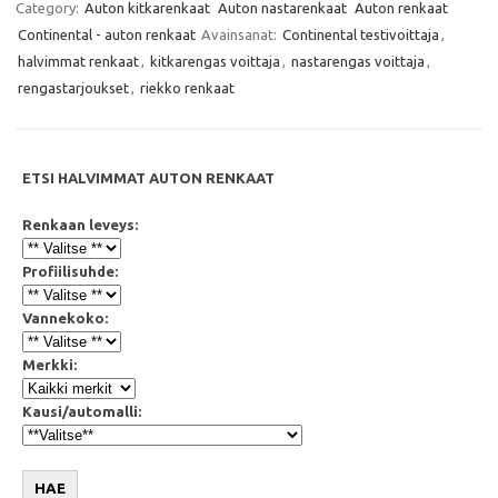
e
t
t
i
Category:
Auton kitkarenkaat
Auton nastarenkaat
Auton renkaat
b
t
s
l
Continental - auton renkaat
Avainsanat:
Continental testivoittaja
,
o
e
A
o
r
p
halvimmat renkaat
,
kitkarengas voittaja
,
nastarengas voittaja
,
k
p
rengastarjoukset
,
riekko renkaat
ETSI HALVIMMAT AUTON RENKAAT
Renkaan leveys:
Profiilisuhde:
Vannekoko:
Merkki:
Kausi/automalli:
HAE