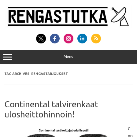
Skip
to
content
Menu
TAG ARCHIVES:
RENGASTARJOUKSET
Continental talvirenkaat
ulosheittohinnoin!
C
on