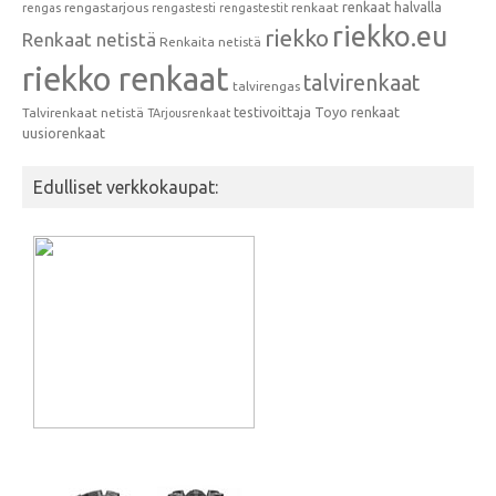
renkaat halvalla
rengastarjous
renkaat
rengas
rengastesti
rengastestit
riekko.eu
riekko
Renkaat netistä
Renkaita netistä
riekko renkaat
talvirenkaat
talvirengas
testivoittaja
Toyo renkaat
Talvirenkaat netistä
TArjousrenkaat
uusiorenkaat
Edulliset verkkokaupat: