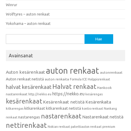
Winrur
Wolftyres – auton renkaat
Yokohama – auton renkaat
Haku:
Avainsanat
auton renkaat
Auton kesärenkaat
autonrenkaat
Auton renkaat netistä
auton renkaita
Formula ICE
Halppisrenkaat
Halvat renkaat
halvat kesärenkaat
Hankook
https://riekko.eu
nastarenkaat
http://riekko.eu
kesärengas
kesärenkaat
Kesärenkaat netistä
Kesärenkaita
kitkarenkaat
kitkarenkaat netistä
kitkarengas
kontio renkaat
Nankang
nastarenkaat
Nastarenkaat netistä
nastarengas
renkaat
nettirenkaat
Nokian renkaat
pakettiauton renkaat
premium