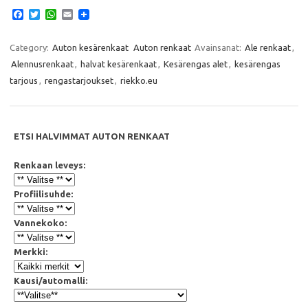
F
T
W
E
a
w
h
m
c
i
a
a
e
t
t
i
Category:
Auton kesärenkaat
Auton renkaat
Avainsanat:
Ale renkaat
,
b
t
s
l
Alennusrenkaat
,
halvat kesärenkaat
,
Kesärengas alet
,
kesärengas
o
e
A
o
r
p
tarjous
,
rengastarjoukset
,
riekko.eu
k
p
ETSI HALVIMMAT AUTON RENKAAT
Renkaan leveys:
Profiilisuhde:
Vannekoko:
Merkki:
Kausi/automalli: