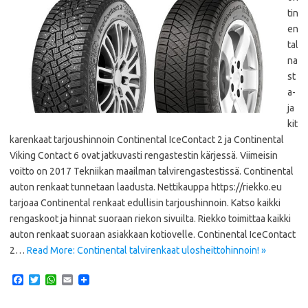
tin
en
tal
na
st
a-
ja
kit
karenkaat tarjoushinnoin Continental IceContact 2 ja Continental
Viking Contact 6 ovat jatkuvasti rengastestin kärjessä. Viimeisin
voitto on 2017 Tekniikan maailman talvirengastestissä. Continental
auton renkaat tunnetaan laadusta. Nettikauppa https://riekko.eu
tarjoaa Continental renkaat edullisin tarjoushinnoin. Katso kaikki
rengaskoot ja hinnat suoraan riekon sivuilta. Riekko toimittaa kaikki
auton renkaat suoraan asiakkaan kotiovelle. Continental IceContact
2…
Read More: Continental talvirenkaat ulosheittohinnoin! »
F
T
W
E
a
w
h
m
c
i
a
a