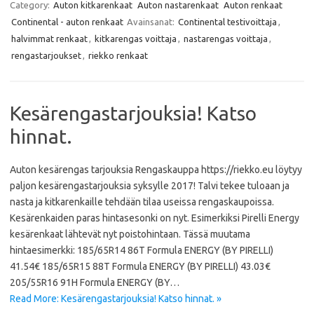
e
t
t
i
Category:
Auton kitkarenkaat
Auton nastarenkaat
Auton renkaat
b
t
s
l
Continental - auton renkaat
Avainsanat:
Continental testivoittaja
,
o
e
A
o
r
p
halvimmat renkaat
,
kitkarengas voittaja
,
nastarengas voittaja
,
k
p
rengastarjoukset
,
riekko renkaat
Kesärengastarjouksia! Katso
hinnat.
Auton kesärengas tarjouksia Rengaskauppa https://riekko.eu löytyy
paljon kesärengastarjouksia syksylle 2017! Talvi tekee tuloaan ja
nasta ja kitkarenkaille tehdään tilaa useissa rengaskaupoissa.
Kesärenkaiden paras hintasesonki on nyt. Esimerkiksi Pirelli Energy
kesärenkaat lähtevät nyt poistohintaan. Tässä muutama
hintaesimerkki: 185/65R14 86T Formula ENERGY (BY PIRELLI)
41.54€ 185/65R15 88T Formula ENERGY (BY PIRELLI) 43.03€
205/55R16 91H Formula ENERGY (BY…
Read More: Kesärengastarjouksia! Katso hinnat. »