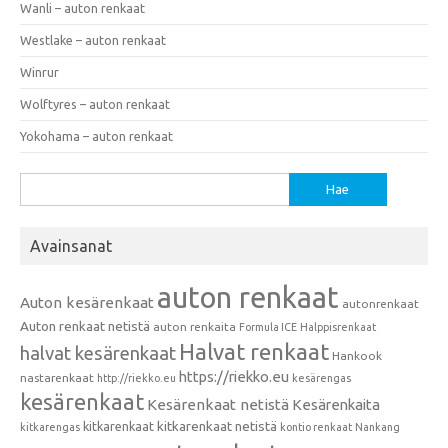
Wanli – auton renkaat
Westlake – auton renkaat
Winrur
Wolftyres – auton renkaat
Yokohama – auton renkaat
Haku:
Avainsanat
auton renkaat
Auton kesärenkaat
autonrenkaat
Auton renkaat netistä
auton renkaita
Formula ICE
Halppisrenkaat
Halvat renkaat
halvat kesärenkaat
Hankook
https://riekko.eu
nastarenkaat
http://riekko.eu
kesärengas
kesärenkaat
Kesärenkaat netistä
Kesärenkaita
kitkarenkaat
kitkarenkaat netistä
kitkarengas
kontio renkaat
Nankang