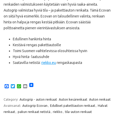
renkaiden valmistukseen käytetään vain hyviä raaka-aineita.
Autogrip valmistaa hyviä tila – ja pakettiauton renkaita. Tämä Ecovan
on siitä hyvä esimerkki. Ecovan on taloudellinen valinta, renkaan
hinta on halpa ja rengas kestää pitkään. Ecovan säästää
polttoainetta pienen vierintävastuksen ansiosta.
Edullinen hankinta hinta
Kestävä rengas pakettiautoille
Toimi Suomen vaihtelevissa olosuhteissa hyvin
Hyvä hinta- laatusuhde
Saatavilla netistä:
riekko.eu
rengaskaupasta
F
T
W
E
a
w
h
m
c
i
a
a
e
t
t
i
Category:
Autogrip - auton renkaat
Auton kesärenkaat
Auton renkaat
b
t
s
l
Avainsanat:
Autogrip Ecovan
,
Edulliset pakettiauton renkaat
,
Halvat
o
e
A
o
r
p
renkaat
,
pakun renkaat netistä
,
riekko
,
tila-auton renkaat
k
p