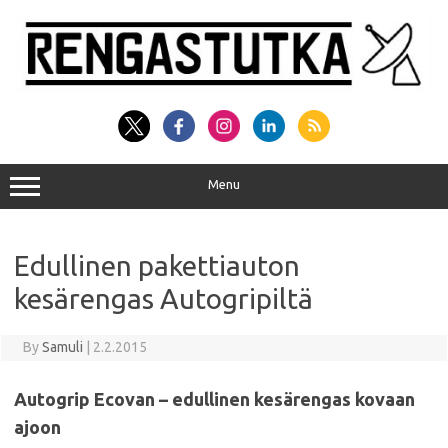
Skip
to
content
Menu
Edullinen pakettiauton
kesärengas Autogripiltä
By
Samuli
|
2.2.2015
Autogrip Ecovan – edullinen kesärengas kovaan
ajoon