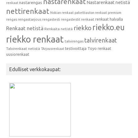
nastarenkaat
Nastarenkaat netistä
nastarengas
renkaat
nettirenkaat
Nokian renkaat
pakettiauton renkaat
premium
renkaat halvalla
rengastarjous
renkaat
rengas
rengastesti
rengastestit
riekko.eu
riekko
Renkaat netistä
Renkaita netistä
riekko renkaat
talvirenkaat
talvirengas
testivoittaja
Toyo renkaat
Talvirenkaat netistä
TArjousrenkaat
uusiorenkaat
Edulliset verkkokaupat: