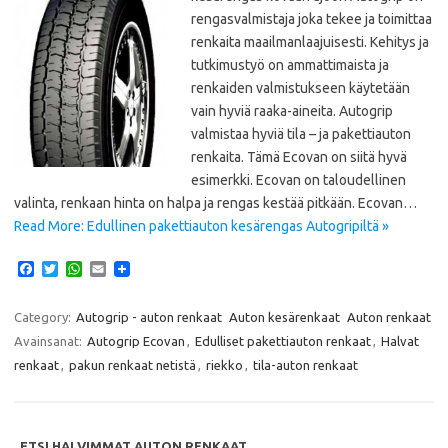
rengasvalmistaja joka tekee ja toimittaa
renkaita maailmanlaajuisesti. Kehitys ja
tutkimustyö on ammattimaista ja
renkaiden valmistukseen käytetään
vain hyviä raaka-aineita. Autogrip
valmistaa hyviä tila – ja pakettiauton
renkaita. Tämä Ecovan on siitä hyvä
esimerkki. Ecovan on taloudellinen
valinta, renkaan hinta on halpa ja rengas kestää pitkään. Ecovan…
Read More: Edullinen pakettiauton kesärengas Autogripiltä »
F
T
W
E
a
w
h
m
c
i
a
a
e
t
t
i
Category:
Autogrip - auton renkaat
Auton kesärenkaat
Auton renkaat
b
t
s
l
Avainsanat:
Autogrip Ecovan
,
Edulliset pakettiauton renkaat
,
Halvat
o
e
A
o
r
p
renkaat
,
pakun renkaat netistä
,
riekko
,
tila-auton renkaat
k
p
ETSI HALVIMMAT AUTON RENKAAT