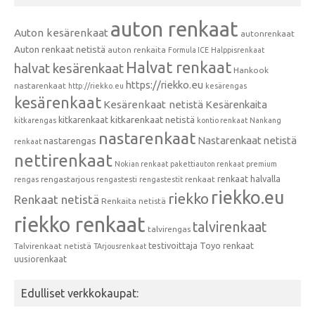
auton renkaat
Auton kesärenkaat
autonrenkaat
Auton renkaat netistä
auton renkaita
Formula ICE
Halppisrenkaat
Halvat renkaat
halvat kesärenkaat
Hankook
https://riekko.eu
nastarenkaat
http://riekko.eu
kesärengas
kesärenkaat
Kesärenkaat netistä
Kesärenkaita
kitkarenkaat
kitkarenkaat netistä
kitkarengas
kontio renkaat
Nankang
nastarenkaat
Nastarenkaat netistä
nastarengas
renkaat
nettirenkaat
Nokian renkaat
pakettiauton renkaat
premium
renkaat halvalla
rengastarjous
renkaat
rengas
rengastesti
rengastestit
riekko.eu
riekko
Renkaat netistä
Renkaita netistä
riekko renkaat
talvirenkaat
talvirengas
testivoittaja
Toyo renkaat
Talvirenkaat netistä
TArjousrenkaat
uusiorenkaat
Edulliset verkkokaupat: