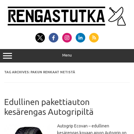
Skip
to
content
Menu
TAG ARCHIVES:
PAKUN RENKAAT NETISTÄ
Edullinen pakettiauton
kesärengas Autogripiltä
Autogrip Ecovan – edullinen
kesärengas kovaan ajoon Autogrip on