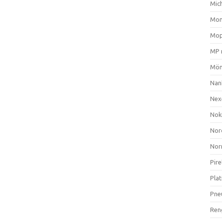
Mich
Mom
Mop
MP 
Mön
Nan
Nex
Nok
Nor
Nor
Pire
Plat
Pne
Ren