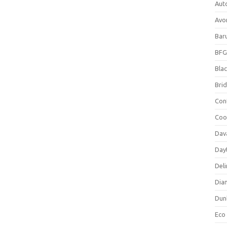
Aut
Avo
Bar
BFG
Blac
Bri
Con
Coo
Dav
Day
Deli
Dia
Dun
Eco