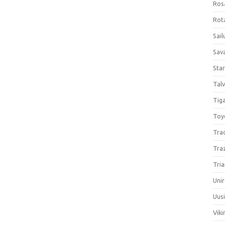
Ros
Rota
Sail
Sav
Sta
Talv
Tiga
Toy
Tra
Tra
Tria
Unir
Uus
Viki