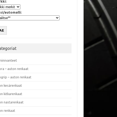
kki:
si/automalli:
AE
ategoriat
miinivanteet
ora – auton renkaat
ogrip – auton renkaat
on kesärenkaat
on kitkarenkaat
on nastarenkaat
on renkaat