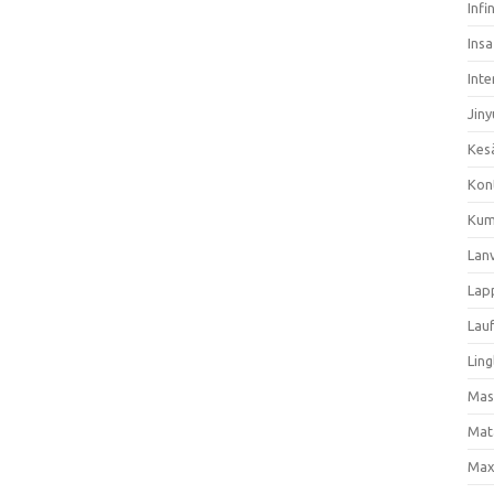
Infi
Ins
Inte
Jiny
Kes
Kon
Kum
Lan
Lap
Lau
Ling
Mas
Mat
Max