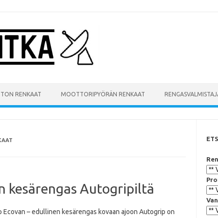
UTON RENKAAT
MOOTTORIPYÖRÄN RENKAAT
RENGASVALMISTAJ
ET
KAAT
Ren
Pro
n kesärengas Autogripiltä
Van
p Ecovan – edullinen kesärengas kovaan ajoon Autogrip on