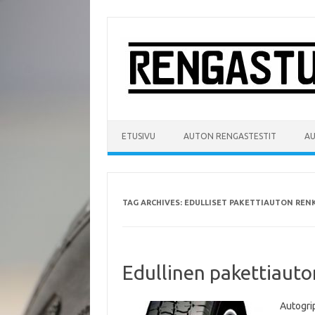
Skip
to
content
ETUSIVU
AUTON RENGASTESTIT
A
TAG ARCHIVES:
EDULLISET PAKETTIAUTON REN
Edullinen pakettiauto
Autogri