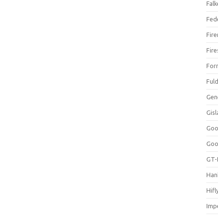
Falk
Fed
Fir
Fir
For
Ful
Gen
Gis
Goo
Goo
GT-
Han
Hifl
Impe