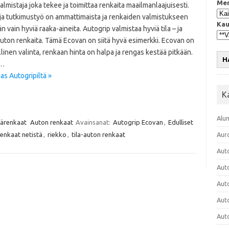
Mer
lmistaja joka tekee ja toimittaa renkaita maailmanlaajuisesti.
 ja tutkimustyö on ammattimaista ja renkaiden valmistukseen
Kau
n vain hyviä raaka-aineita. Autogrip valmistaa hyviä tila – ja
uton renkaita. Tämä Ecovan on siitä hyvä esimerkki. Ecovan on
linen valinta, renkaan hinta on halpa ja rengas kestää pitkään.
H
n…
s Autogripiltä »
K
Alu
ärenkaat
Auton renkaat
Avainsanat:
Autogrip Ecovan
,
Edulliset
enkaat netistä
,
riekko
,
tila-auton renkaat
Aur
Aut
Aut
Aut
Aut
Aut