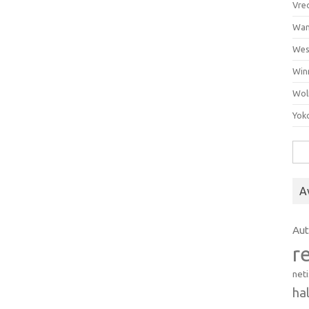
Vre
Wan
Wes
Win
Wol
Yok
Hak
A
Au
r
net
ha