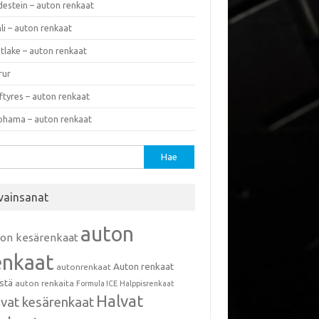
destein – auton renkaat
li – auton renkaat
tlake – auton renkaat
rur
ftyres – auton renkaat
ohama – auton renkaat
u:
vainsanat
auton
ton kesärenkaat
enkaat
Auton renkaat
autonrenkaat
istä
auton renkaita
Formula ICE
Halppisrenkaat
Halvat
lvat kesärenkaat