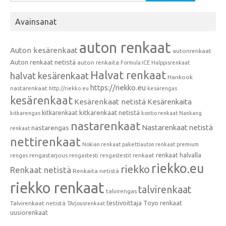
Avainsanat
auton renkaat
Auton kesärenkaat
autonrenkaat
Auton renkaat netistä
auton renkaita
Formula ICE
Halppisrenkaat
Halvat renkaat
halvat kesärenkaat
Hankook
https://riekko.eu
nastarenkaat
http://riekko.eu
kesärengas
kesärenkaat
Kesärenkaat netistä
Kesärenkaita
kitkarenkaat
kitkarenkaat netistä
kitkarengas
kontio renkaat
Nankang
nastarenkaat
Nastarenkaat netistä
nastarengas
renkaat
nettirenkaat
Nokian renkaat
pakettiauton renkaat
premium
renkaat halvalla
rengastarjous
renkaat
rengas
rengastesti
rengastestit
riekko.eu
riekko
Renkaat netistä
Renkaita netistä
riekko renkaat
talvirenkaat
talvirengas
testivoittaja
Toyo renkaat
Talvirenkaat netistä
TArjousrenkaat
uusiorenkaat