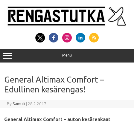
Skip
to
content
Menu
General Altimax Comfort –
Edullinen kesärengas!
By
Samuli
|
28.2.2017
General Altimax Comfort – auton kesärenkaat