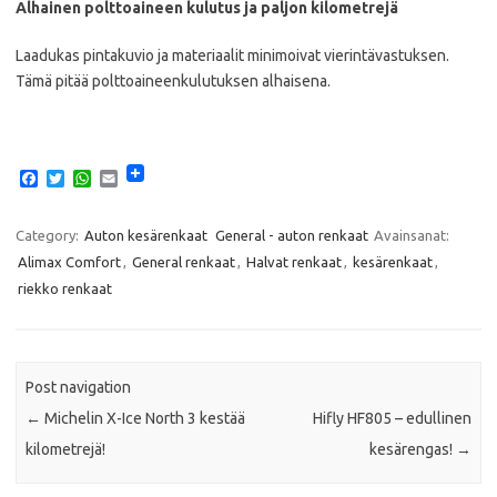
Alhainen polttoaineen kulutus ja paljon kilometrejä
Laadukas pintakuvio ja materiaalit minimoivat vierintävastuksen.
Tämä pitää polttoaineenkulutuksen alhaisena.
F
T
W
E
a
w
h
m
c
i
a
a
e
t
t
i
Category:
Auton kesärenkaat
General - auton renkaat
Avainsanat:
b
t
s
l
Alimax Comfort
,
General renkaat
,
Halvat renkaat
,
kesärenkaat
,
o
e
A
o
r
p
riekko renkaat
k
p
Post navigation
←
Michelin X-Ice North 3 kestää
Hifly HF805 – edullinen
kilometrejä!
kesärengas!
→