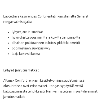
Luotettava kesärengas Continentalin omistamalta General
rengasvalmistajalta.
lyhyet jarrutusmatkat
hyvä ohjattavuus märillä ja kuivilla tienpinnoilla
alhainen polttoaineen kulutus, pitkät kilometrit
optimaalinen suorituskyky
laaja kokovalikoima
Lyhyet jarrutusmatkat
Altimax
Comfort renkaan käsittelyominaisuudet märissä
olosuhteissa ovat erinomaiset. Rengas syrjäyttää vettä
kulutuspinnasta tehokkaasti.
Näin varmistetaan myös lyhyemmät
jarrutusmatkat.