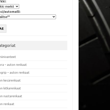
kki:
si/automalli:
AE
ategoriat
miinivanteet
ora – auton renkaat
ogrip – auton renkaat
on kesärenkaat
on kitkarenkaat
on nastarenkaat
on renkaat