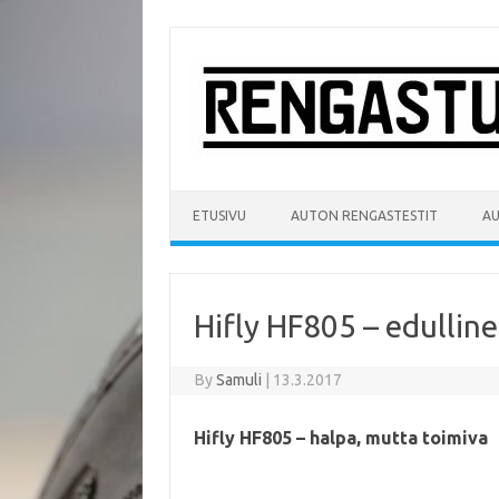
Skip
to
content
ETUSIVU
AUTON RENGASTESTIT
A
Hifly HF805 – edullin
By
Samuli
|
13.3.2017
Hifly HF805 – halpa, mutta toimiva