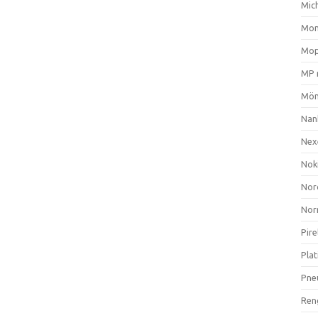
Mich
Mom
Mop
MP 
Mön
Nan
Nex
Nok
Nor
Nor
Pire
Plat
Pne
Ren