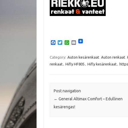
F
T
W
E
a
w
h
m
c
i
a
a
e
t
t
i
Category:
Auton kesärenkaat
Auton renkaat
b
t
s
l
renkaat
,
Hifly HF805
,
Hifly kesärenkaat
,
https
o
e
A
o
r
p
k
p
Post navigation
←
General Altimax Comfort – Edullinen
kesärengas!