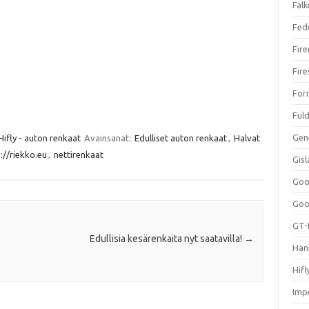
Falk
Fed
Fir
Fir
For
Ful
Gen
Hifly - auton renkaat
Avainsanat:
Edulliset auton renkaat
,
Halvat
://riekko.eu
,
nettirenkaat
Gis
Goo
Goo
GT-
Edullisia kesärenkaita nyt saatavilla!
→
Han
Hifl
Impe