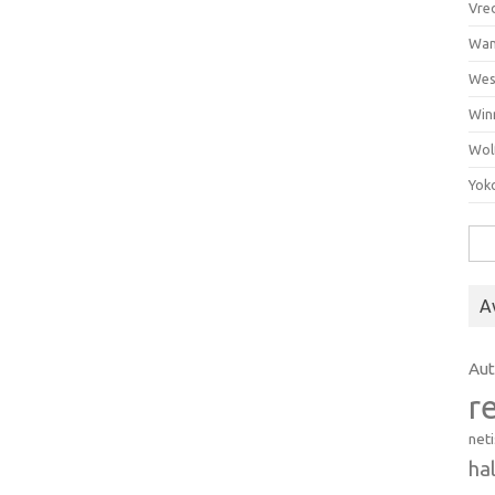
Vre
Wan
Wes
Win
Wol
Yok
Hak
A
Au
r
net
ha