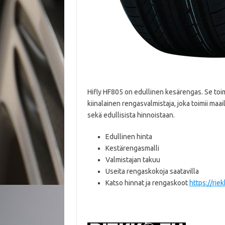
Hifly HF805 on edullinen kesärengas. Se toi
kiinalainen rengasvalmistaja, joka toimii maa
sekä edullisista hinnoistaan.
Edullinen hinta
Kestärengasmalli
Valmistajan takuu
Useita rengaskokoja saatavilla
Katso hinnat ja rengaskoot
https://rie