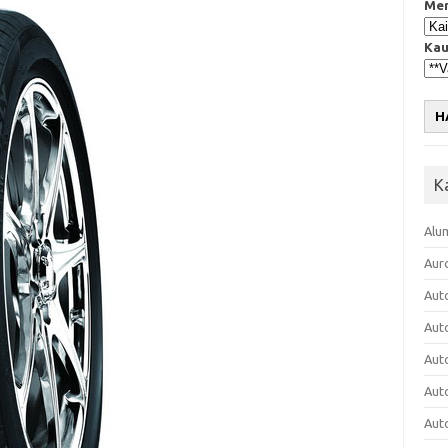
Mer
Kau
H
K
Alu
Aur
Aut
Aut
Aut
Aut
Aut