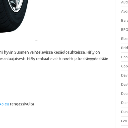
Aut
Avo
Bar
BFG
Blac
–
Bri
mii hyvin Suomen vaihtelevissa kesäolosuhteissa. Hifly on
Con
ilmanlaajuisesti. Hifly renkaat ovat tunnettuja kestävyydestään
Coo
Dav
Day
Deli
Dia
kko.eu
rengassivulta
Dun
Eco