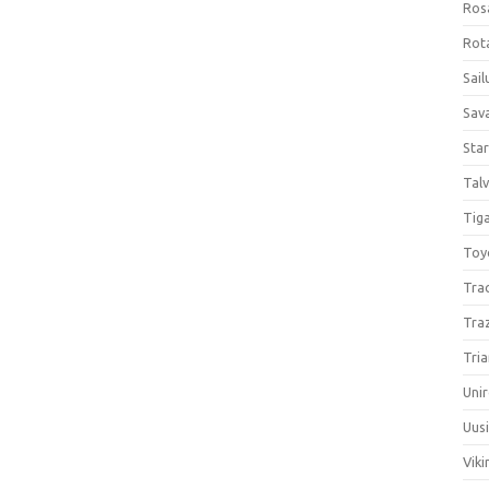
Ros
Rota
Sail
Sav
Sta
Talv
Tiga
Toy
Tra
Tra
Tria
Unir
Uus
Viki