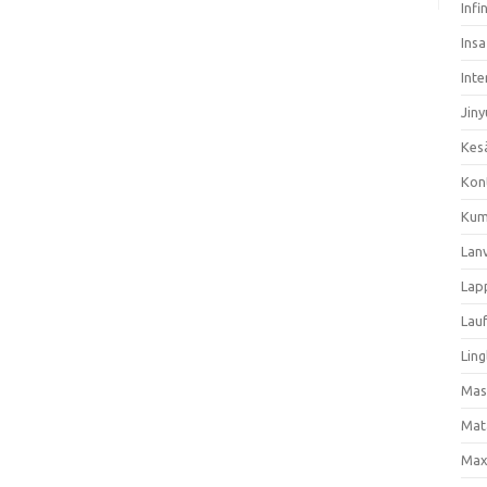
Infi
Ins
Inte
Jiny
Kes
Kon
Kum
Lan
Lap
Lau
Ling
Mas
Mat
Max