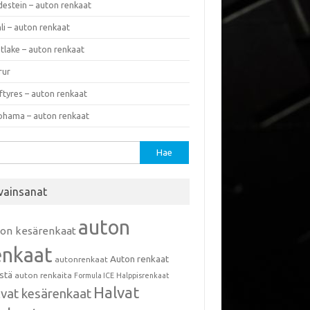
destein – auton renkaat
li – auton renkaat
tlake – auton renkaat
rur
ftyres – auton renkaat
ohama – auton renkaat
u:
vainsanat
auton
ton kesärenkaat
enkaat
Auton renkaat
autonrenkaat
istä
auton renkaita
Formula ICE
Halppisrenkaat
Halvat
lvat kesärenkaat