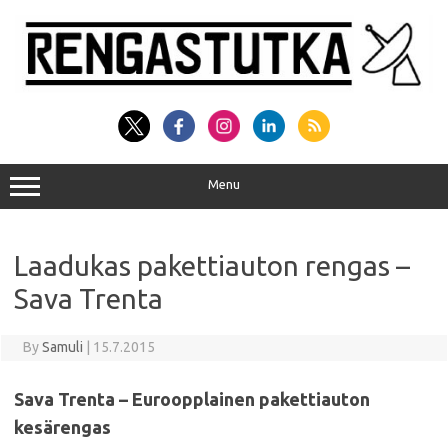
Skip
to
content
Menu
Laadukas pakettiauton rengas –
Sava Trenta
By
Samuli
|
15.7.2015
Sava Trenta – Euroopplainen pakettiauton
kesärengas