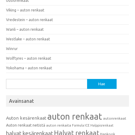
Uusiorenkaat
Viking – auton renkaat
Vredestein – auton renkaat
Wanli – auton renkaat
Westlake – auton renkaat
Winrur
Wolftyres – auton renkaat
Yokohama – auton renkaat
Haku:
Avainsanat
auton renkaat
Auton kesärenkaat
autonrenkaat
Auton renkaat netistä
auton renkaita
Formula ICE
Halppisrenkaat
Halvat renkaat
halvat kesärenkaat
Hankook