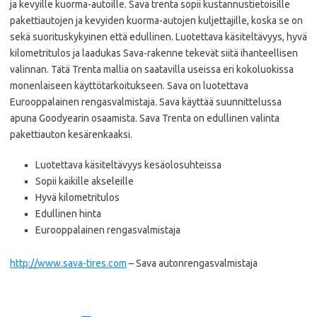
ja kevyille kuorma-autoille. Sava trenta sopii kustannustietoisille
pakettiautojen ja kevyiden kuorma-autojen kuljettajille, koska se on
sekä suorituskykyinen että edullinen. Luotettava käsiteltävyys, hyvä
kilometritulos ja laadukas Sava-rakenne tekevät siitä ihanteellisen
valinnan. Tätä Trenta mallia on saatavilla useissa eri kokoluokissa
monenlaiseen käyttötarkoitukseen. Sava on luotettava
Eurooppalainen rengasvalmistaja. Sava käyttää suunnittelussa
apuna Goodyearin osaamista. Sava Trenta on edullinen valinta
pakettiauton kesärenkaaksi.
Luotettava käsiteltävyys kesäolosuhteissa
Sopii kaikille akseleille
Hyvä kilometritulos
Edullinen hinta
Eurooppalainen rengasvalmistaja
http://www.sava-tires.com
– Sava autonrengasvalmistaja