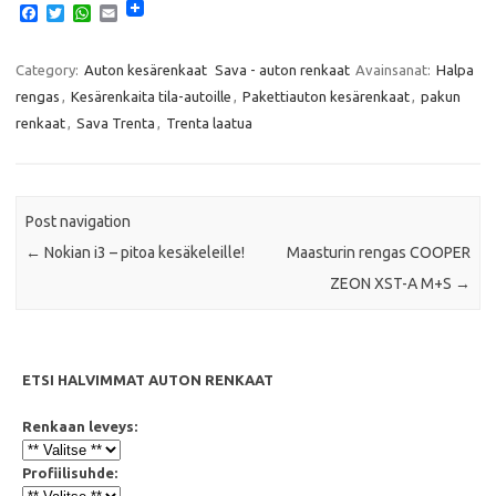
F
T
W
E
a
w
h
m
c
i
a
a
e
t
t
i
Category:
Auton kesärenkaat
Sava - auton renkaat
Avainsanat:
Halpa
b
t
s
l
rengas
,
Kesärenkaita tila-autoille
,
Pakettiauton kesärenkaat
,
pakun
o
e
A
o
r
p
renkaat
,
Sava Trenta
,
Trenta laatua
k
p
Post navigation
←
Nokian i3 – pitoa kesäkeleille!
Maasturin rengas COOPER
ZEON XST-A M+S
→
ETSI HALVIMMAT AUTON RENKAAT
Renkaan leveys:
Profiilisuhde: