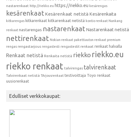
https://riekko.eu
nastarenkaat
http://riekko.eu
kesärengas
kesärenkaat
Kesärenkaat netistä
Kesärenkaita
kitkarenkaat
kitkarenkaat netistä
kitkarengas
kontio renkaat
Nankang
nastarenkaat
Nastarenkaat netistä
nastarengas
renkaat
nettirenkaat
Nokian renkaat
pakettiauton renkaat
premium
renkaat halvalla
rengastarjous
renkaat
rengas
rengastesti
rengastestit
riekko.eu
riekko
Renkaat netistä
Renkaita netistä
riekko renkaat
talvirenkaat
talvirengas
testivoittaja
Toyo renkaat
Talvirenkaat netistä
TArjousrenkaat
uusiorenkaat
Edulliset verkkokaupat: