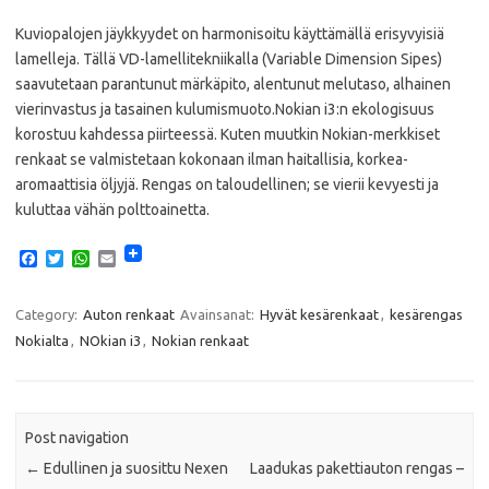
Kuviopalojen jäykkyydet on harmonisoitu käyttämällä erisyvyisiä
lamelleja. Tällä VD-lamellitekniikalla (Variable Dimension Sipes)
saavutetaan parantunut märkäpito, alentunut melutaso, alhainen
vierinvastus ja tasainen kulumismuoto.Nokian i3:n ekologisuus
korostuu kahdessa piirteessä. Kuten muutkin Nokian-merkkiset
renkaat se valmistetaan kokonaan ilman haitallisia, korkea-
aromaattisia öljyjä. Rengas on taloudellinen; se vierii kevyesti ja
kuluttaa vähän polttoainetta.
F
T
W
E
a
w
h
m
c
i
a
a
e
t
t
i
Category:
Auton renkaat
Avainsanat:
Hyvät kesärenkaat
,
kesärengas
b
t
s
l
Nokialta
,
NOkian i3
,
Nokian renkaat
o
e
A
o
r
p
k
p
Post navigation
←
Edullinen ja suosittu Nexen
Laadukas pakettiauton rengas –