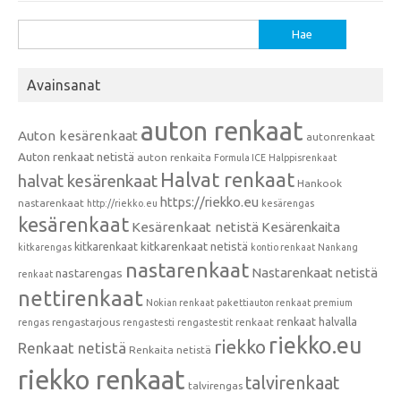
Haku:
Avainsanat
auton renkaat
Auton kesärenkaat
autonrenkaat
Auton renkaat netistä
auton renkaita
Formula ICE
Halppisrenkaat
Halvat renkaat
halvat kesärenkaat
Hankook
https://riekko.eu
nastarenkaat
http://riekko.eu
kesärengas
kesärenkaat
Kesärenkaat netistä
Kesärenkaita
kitkarenkaat
kitkarenkaat netistä
kitkarengas
kontio renkaat
Nankang
nastarenkaat
Nastarenkaat netistä
nastarengas
renkaat
nettirenkaat
Nokian renkaat
pakettiauton renkaat
premium
renkaat halvalla
rengastarjous
renkaat
rengas
rengastesti
rengastestit
riekko.eu
riekko
Renkaat netistä
Renkaita netistä
riekko renkaat
talvirenkaat
talvirengas