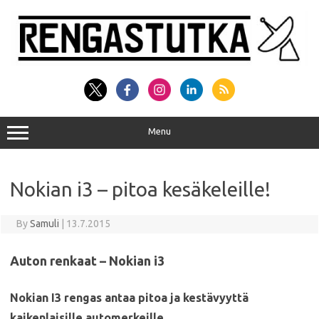
Skip
to
content
Menu
Nokian i3 – pitoa kesäkeleille!
By
Samuli
|
13.7.2015
Auton renkaat – Nokian i3
Nokian I3 rengas antaa pitoa ja kestävyyttä
kaikenlaisille automerkeille