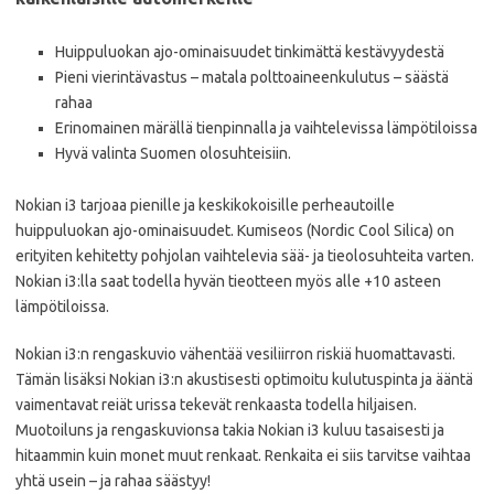
Huippuluokan ajo-ominaisuudet tinkimättä kestävyydestä
Pieni vierintävastus – matala polttoaineenkulutus – säästä
rahaa
Erinomainen märällä tienpinnalla ja vaihtelevissa lämpötiloissa
Hyvä valinta Suomen olosuhteisiin.
Nokian i3 tarjoaa pienille ja keskikokoisille perheautoille
huippuluokan ajo-ominaisuudet. Kumiseos (Nordic Cool Silica) on
erityiten kehitetty pohjolan vaihtelevia sää- ja tieolosuhteita varten.
Nokian i3:lla saat todella hyvän tieotteen myös alle +10 asteen
lämpötiloissa.
Nokian i3:n rengaskuvio vähentää vesiliirron riskiä huomattavasti.
Tämän lisäksi Nokian i3:n akustisesti optimoitu kulutuspinta ja ääntä
vaimentavat reiät urissa tekevät renkaasta todella hiljaisen.
Muotoiluns ja rengaskuvionsa takia Nokian i3 kuluu tasaisesti ja
hitaammin kuin monet muut renkaat. Renkaita ei siis tarvitse vaihtaa
yhtä usein – ja rahaa säästyy!