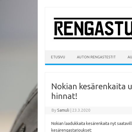
Skip
to
content
ETUSIVU
AUTON RENGASTESTIT
A
Nokian kesärenkaita u
hinnat!
By
Samuli
|
23.3.2020
Nokian laadukkaita kesärenkaita nyt saatavil
kesärengastarjoukset: