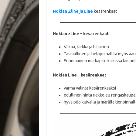
Nokian Zline ja Line
kesärenkaat
Nokian zLine – kesärenkaat
Vakaa, tarkka ja hiljainen
Täsmällinen ja helppo hallita myös ääri
Erinomainen märkäpito kaikissa lämpöt
Nokian Line – kesärenkaat
varma valinta kesärenkaaksi
edullinen hinta riekko.eu rengaskaupa
hyvä pito kuivalla ja märällä tienpinnall