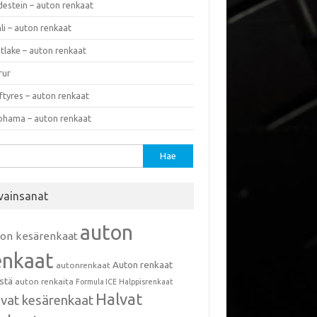
destein – auton renkaat
li – auton renkaat
tlake – auton renkaat
rur
ftyres – auton renkaat
ohama – auton renkaat
u:
vainsanat
auton
ton kesärenkaat
enkaat
Auton renkaat
autonrenkaat
istä
auton renkaita
Formula ICE
Halppisrenkaat
Halvat
lvat kesärenkaat