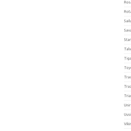
Ros
Rota
Sail
Sav
Sta
Talv
Tiga
Toy
Tra
Tra
Tria
Unir
Uus
Viki