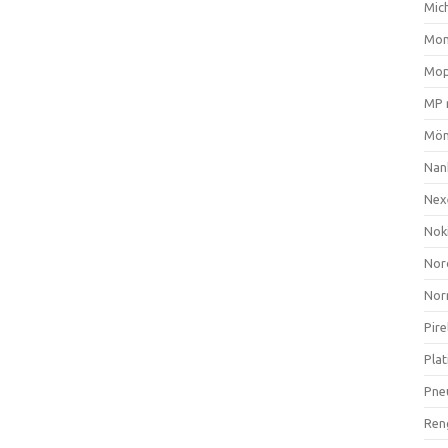
Mich
Mom
Mop
MP 
Mön
Nan
Nex
Nok
Nor
Nor
Pire
Plat
Pne
Ren