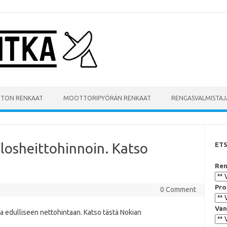
UTON RENKAAT
MOOTTORIPYÖRÄN RENKAAT
RENGASVALMISTAJ
losheittohinnoin. Katso
ET
Ren
Pro
0 Comment
Van
la edulliseen nettohintaan. Katso tästä Nokian