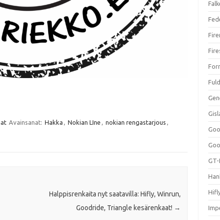
Falk
Fed
Fir
Fir
For
Ful
Gen
Gis
aat
Avainsanat:
Hakka
,
Nokian LIne
,
nokian rengastarjous
,
Goo
Goo
GT-
Han
Hifl
Halppisrenkaita nyt saatavilla: Hifly, Winrun,
Goodride, Triangle kesärenkaat!
→
Impe