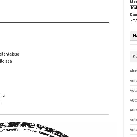
Mer
Kau
H
tilanteissa
K
iloissa
Alu
Aur
Aut
sta
Aut
a
Aut
Aut
Aut