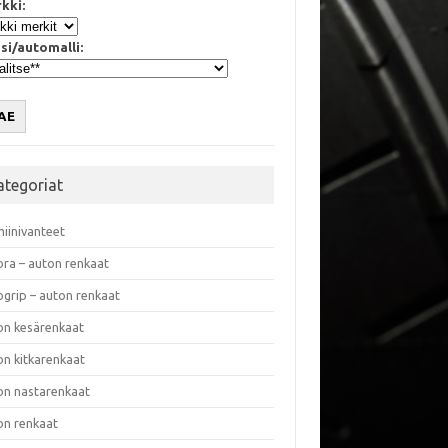
kki:
si/automalli:
AE
ategoriat
miinivanteet
ora – auton renkaat
ogrip – auton renkaat
on kesärenkaat
on kitkarenkaat
on nastarenkaat
on renkaat