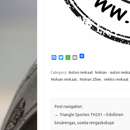
F
T
W
E
a
w
h
m
c
i
a
a
e
t
t
i
Category:
Auton renkaat
Nokian - auton renk
b
t
s
l
Nokian renkaat
,
Nokian Zline
,
riekko renkaat
o
e
A
o
r
p
k
p
Post navigation
←
Triangle Sportex TH201 – Edullinen
kesärengas, useita rengaskokoja!