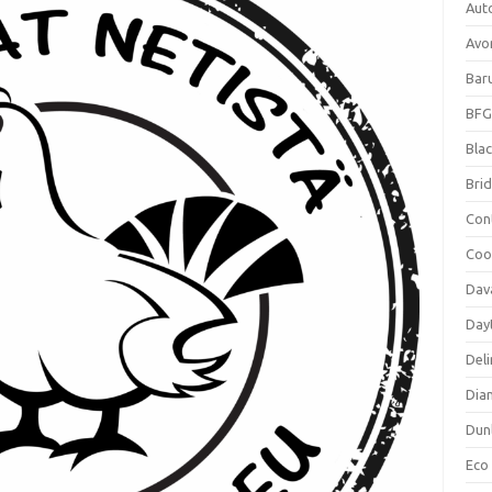
Aut
Avo
Bar
BFG
Blac
Bri
Con
Coo
Dav
Day
Deli
Dia
Dun
Eco