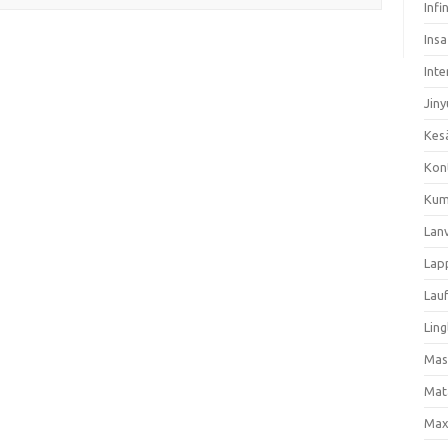
Infi
Ins
Inte
Jiny
Kes
Kon
Kum
Lan
Lap
Lau
Ling
Mas
Mat
Max