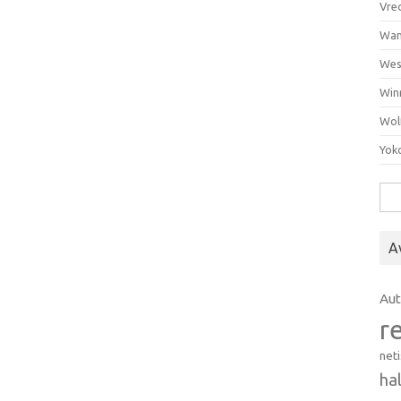
Vre
Wan
Wes
Win
Wol
Yok
Hak
A
Au
r
net
ha