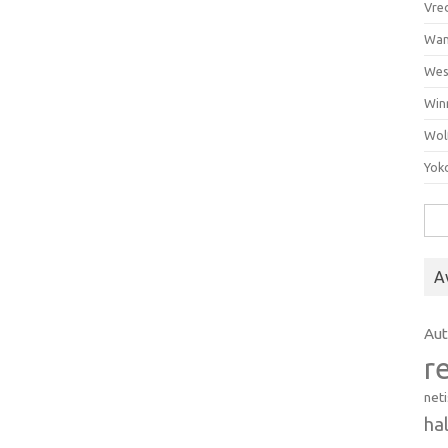
Vre
Wan
Wes
Win
Wol
Yok
Hak
A
Au
r
net
ha