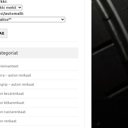
kki:
si/automalli:
AE
ategoriat
miinivanteet
ora – auton renkaat
ogrip – auton renkaat
on kesärenkaat
on kitkarenkaat
on nastarenkaat
on renkaat