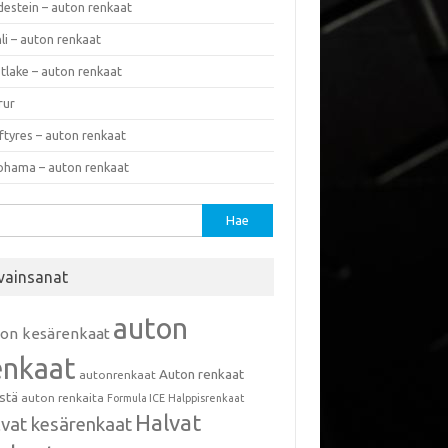
destein – auton renkaat
li – auton renkaat
tlake – auton renkaat
rur
ftyres – auton renkaat
ohama – auton renkaat
u:
vainsanat
auton
ton kesärenkaat
enkaat
Auton renkaat
autonrenkaat
istä
auton renkaita
Formula ICE
Halppisrenkaat
Halvat
lvat kesärenkaat