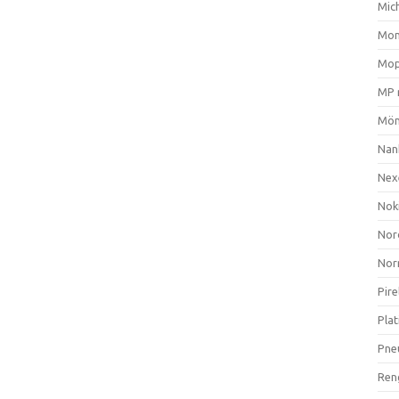
Mich
Mom
Mop
MP 
Mön
Nan
Nex
Nok
Nor
Nor
Pire
Plat
Pne
Ren