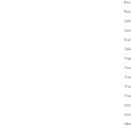
Ros
Rota
Sail
Sav
Sta
Talv
Tiga
Toy
Tra
Tra
Tria
Unir
Uus
Viki