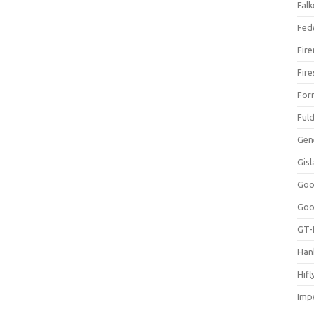
Falk
Fed
Fir
Fir
For
Ful
Gen
Gis
Goo
Goo
GT-
Han
Hifl
Impe