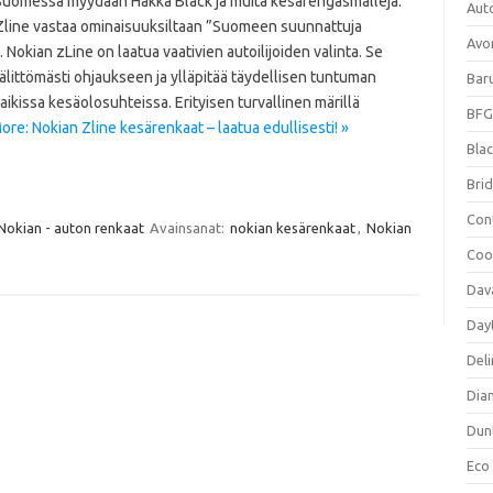
Suomessa myydään Hakka Black ja muita kesärengasmalleja.
Aut
Zline vastaa ominaisuuksiltaan ”Suomeen suunnattuja
Avo
. Nokian zLine on laatua vaativien autoilijoiden valinta. Se
älittömästi ohjaukseen ja ylläpitää täydellisen tuntuman
Bar
aikissa kesäolosuhteissa. Erityisen turvallinen märillä
BFG
re: Nokian Zline kesärenkaat – laatua edullisesti! »
Blac
Bri
Con
Nokian - auton renkaat
Avainsanat:
nokian kesärenkaat
,
Nokian
Coo
Dav
Day
Deli
Dia
Dun
Eco