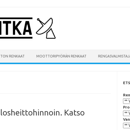
UTON RENKAAT
MOOTTORIPYÖRÄN RENKAAT
RENGASVALMISTAJ
ET
Ren
Pro
losheittohinnoin. Katso
Van