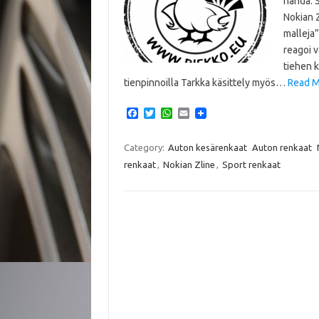
nähdä. 
Nokian 
malleja”
reagoi v
tiehen k
tienpinnoilla Tarkka käsittely myös…
Read Mo
F
T
W
E
a
w
h
m
c
i
a
a
e
t
t
i
Category:
Auton kesärenkaat
Auton renkaat
b
t
s
l
renkaat
,
Nokian Zline
,
Sport renkaat
o
e
A
o
r
p
k
p