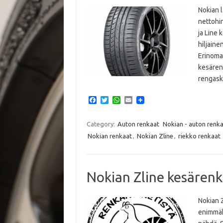
Nokian l
nettohi
ja Line 
hiljaine
Erinomai
kesärenk
rengaska
F
T
W
E
a
w
h
m
c
i
a
a
e
t
t
i
Category:
Auton renkaat
Nokian - auton renk
b
t
s
l
Nokian renkaat
,
Nokian Zline
,
riekko renkaat
o
e
A
o
r
p
k
p
Nokian Zline kesärenka
Nokian 
enimmäk