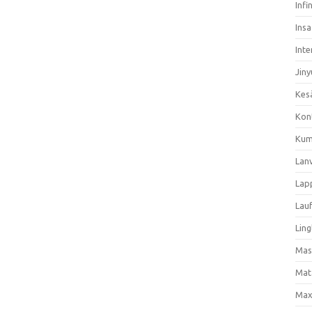
Infi
Ins
Inte
Jiny
Kes
Kon
Kum
Lan
Lap
Lau
Ling
Mas
Mat
Max