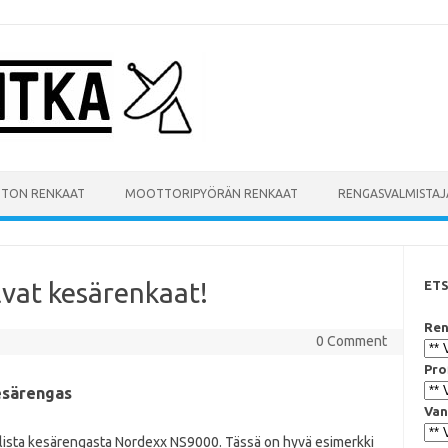
UTON RENKAAT
MOOTTORIPYÖRÄN RENKAAT
RENGASVALMISTAJ
vat kesärenkaat!
ET
Ren
0 Comment
Pro
esärengas
Van
llista kesärengasta Nordexx NS9000. Tässä on hyvä esimerkki