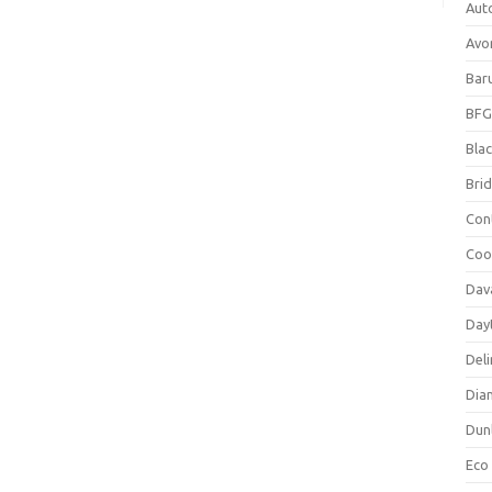
Aut
Avo
Bar
BFG
Blac
Bri
Con
Coo
Dav
Day
Deli
Dia
Dun
Eco