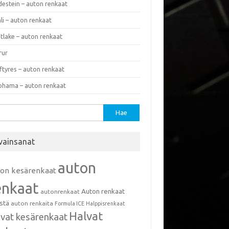
destein – auton renkaat
li – auton renkaat
tlake – auton renkaat
rur
ftyres – auton renkaat
ohama – auton renkaat
u:
vainsanat
auton
ton kesärenkaat
enkaat
Auton renkaat
autonrenkaat
istä
auton renkaita
Formula ICE
Halppisrenkaat
Halvat
lvat kesärenkaat