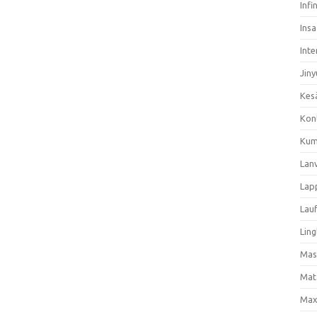
Infi
Ins
Inte
Jiny
Kes
Kon
Kum
Lan
Lap
Lau
Ling
Mas
Mat
Max