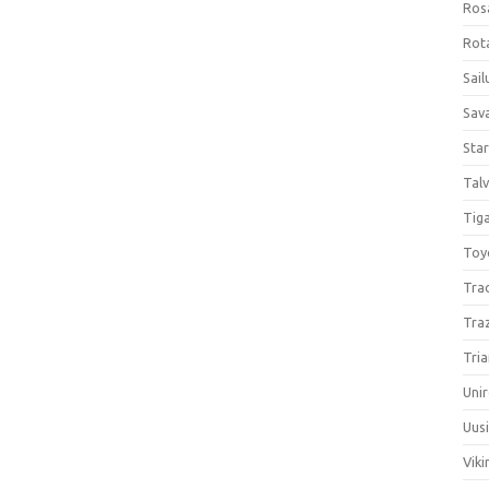
Ros
Rota
Sail
Sav
Sta
Talv
Tiga
Toy
Tra
Tra
Tria
Unir
Uus
Viki