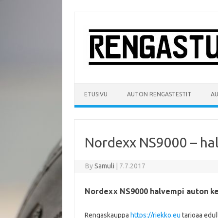
Skip
to
content
ETUSIVU
AUTON RENGASTESTIT
A
Nordexx NS9000 – hal
By
Samuli
|
7.7.2017
Nordexx NS9000 halvempi auton k
Rengaskauppa
https://riekko.eu
tarjoaa edu