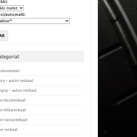
kki:
si/automalli:
AE
ategoriat
miinivanteet
ora – auton renkaat
ogrip – auton renkaat
on kesärenkaat
on kitkarenkaat
on nastarenkaat
on renkaat