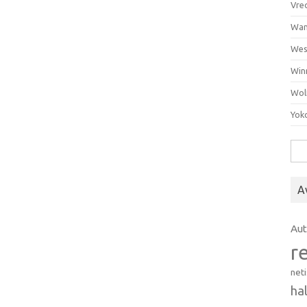
Vre
Wan
Wes
Win
Wol
Yok
Hak
A
Au
r
net
ha