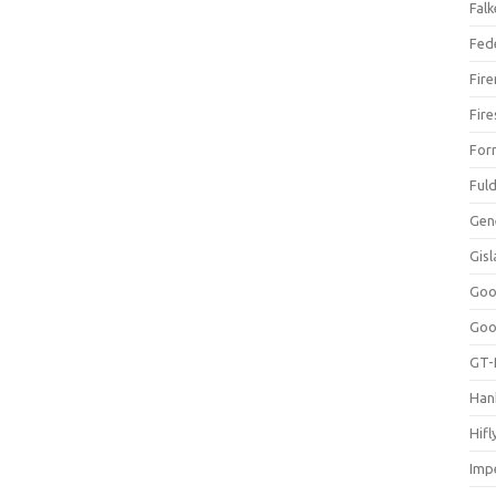
Falk
Fed
Fir
Fir
For
Ful
Gen
Gis
Goo
Goo
GT-
Han
Hifl
Impe