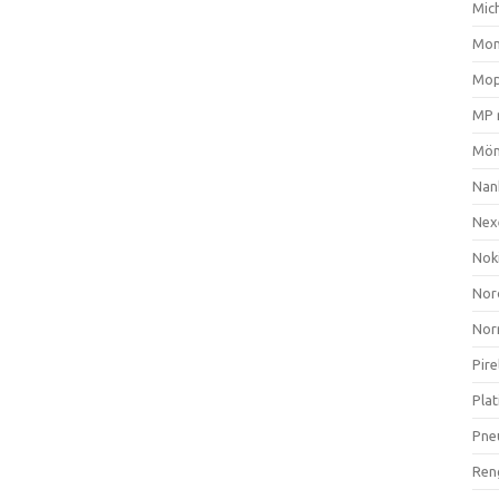
Mich
Mom
Mop
MP 
Mön
Nan
Nex
Nok
Nor
Nor
Pire
Plat
Pne
Ren