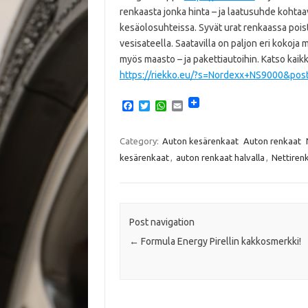
renkaasta jonka hinta – ja laatusuhde kohta
kesäolosuhteissa. Syvät urat renkaassa poist
vesisateella. Saatavilla on paljon eri kokoja
myös maasto – ja pakettiautoihin. Katso kaik
https://riekko.eu/?s=Nordexx+NS9000&pos
F
T
W
E
a
w
h
m
c
i
a
a
e
t
t
i
Category:
Auton kesärenkaat
Auton renkaat
b
t
s
l
kesärenkaat
,
auton renkaat halvalla
,
Nettirenk
o
e
A
o
r
p
k
p
Post navigation
←
Formula Energy Pirellin kakkosmerkki!