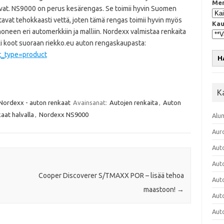
Mer
avat. NS9000 on perus kesärengas. Se toimii hyvin Suomen
avat tehokkaasti vettä, joten tämä rengas toimii hyvin myös
Kau
 moneen eri automerkkiin ja malliin. Nordexx valmistaa renkaita
ki koot suoraan riekko.eu auton rengaskaupasta:
t_type=product
H
K
Nordexx - auton renkaat
Avainsanat:
Autojen renkaita
,
Auton
aat halvalla
,
Nordexx NS9000
Alu
Aur
Aut
Aut
Cooper Discoverer S/TMAXX POR – lisää tehoa
Aut
maastoon!
→
Aut
Aut