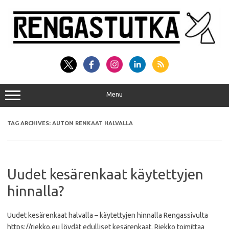
Skip
to
content
Menu
TAG ARCHIVES:
AUTON RENKAAT HALVALLA
Uudet kesärenkaat käytettyjen
hinnalla?
Uudet kesärenkaat halvalla – käytettyjen hinnalla Rengassivulta
https://riekko.eu löydät edulliset kesärenkaat. Riekko toimittaa