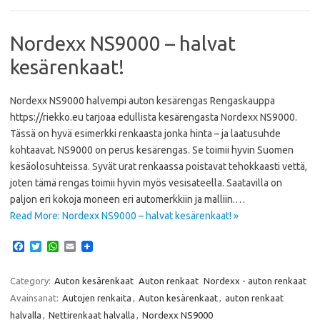
Nordexx NS9000 – halvat
kesärenkaat!
Nordexx NS9000 halvempi auton kesärengas Rengaskauppa
https://riekko.eu tarjoaa edullista kesärengasta Nordexx NS9000.
Tässä on hyvä esimerkki renkaasta jonka hinta – ja laatusuhde
kohtaavat. NS9000 on perus kesärengas. Se toimii hyvin Suomen
kesäolosuhteissa. Syvät urat renkaassa poistavat tehokkaasti vettä,
joten tämä rengas toimii hyvin myös vesisateella. Saatavilla on
paljon eri kokoja moneen eri automerkkiin ja malliin.…
Read More: Nordexx NS9000 – halvat kesärenkaat! »
F
T
W
E
a
w
h
m
c
i
a
a
e
t
t
i
Category:
Auton kesärenkaat
Auton renkaat
Nordexx - auton renkaat
b
t
s
l
Avainsanat:
Autojen renkaita
,
Auton kesärenkaat
,
auton renkaat
o
e
A
o
r
p
halvalla
,
Nettirenkaat halvalla
,
Nordexx NS9000