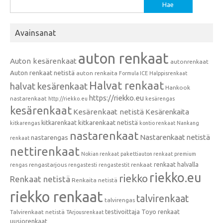
Haku:
Avainsanat
auton renkaat
Auton kesärenkaat
autonrenkaat
Auton renkaat netistä
auton renkaita
Formula ICE
Halppisrenkaat
Halvat renkaat
halvat kesärenkaat
Hankook
https://riekko.eu
nastarenkaat
http://riekko.eu
kesärengas
kesärenkaat
Kesärenkaat netistä
Kesärenkaita
kitkarenkaat
kitkarenkaat netistä
kitkarengas
kontio renkaat
Nankang
nastarenkaat
Nastarenkaat netistä
nastarengas
renkaat
nettirenkaat
Nokian renkaat
pakettiauton renkaat
premium
renkaat halvalla
rengastarjous
renkaat
rengas
rengastesti
rengastestit
riekko.eu
riekko
Renkaat netistä
Renkaita netistä
riekko renkaat
talvirenkaat
talvirengas
testivoittaja
Toyo renkaat
Talvirenkaat netistä
TArjousrenkaat
uusiorenkaat