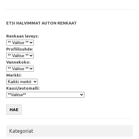
k
p
ETSI HALVIMMAT AUTON RENKAAT
Renkaan leveys:
Profiilisuhde:
Vannekoko:
Merkki:
Kausi/automalli:
HAE
Kategoriat