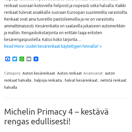
renkaat suoraan kotiovelle helposti ja nopeasti sekä halvalla. Kaikki
renkaat tulevat asiakkalle suoraan Euroopan suurimmilta varastoilta.
Renkaat ovat aina tuoreille paistoleimoilla ja ne on varastoitu
ammattimaisesti. Kesärenkaita on saatavilla jokaiseen automerkkiin
ja malliin. Rengaskokotarjonta on erittäin laaja eritoten
kesärengaspuolella. Katso koko tarjonta…
Read More: Uudet kesärenkaat käytettyjen hinnalla? »
F
T
W
E
a
w
h
m
c
i
a
a
e
t
t
i
Category:
Auton kesärenkaat
Auton renkaat
Avainsanat:
auton
b
t
s
l
renkaat halvalla
,
halpoja renkaita
,
halvat kesärenkaat
,
netistä renkaat
o
e
A
o
r
p
halvalla
k
p
Michelin Primacy 4 – kestävä
rengas edullisesti!