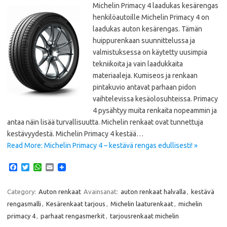
Michelin Primacy 4 laadukas kesärengas
henkilöautoille Michelin Primacy 4 on
laadukas auton kesärengas. Tämän
huippurenkaan suunnittelussa ja
valmistuksessa on käytetty uusimpia
tekniikoita ja vain laadukkaita
materiaaleja. Kumiseos ja renkaan
pintakuvio antavat parhaan pidon
vaihtelevissa kesäolosuhteissa. Primacy
4 pysähtyy muita renkaita nopeammin ja
antaa näin lisää turvallisuutta. Michelin renkaat ovat tunnettuja
kestävyydestä. Michelin Primacy 4 kestää…
Read More: Michelin Primacy 4 – kestävä rengas edullisesti! »
F
T
W
E
a
w
h
m
c
i
a
a
e
t
t
i
Category:
Auton renkaat
Avainsanat:
auton renkaat halvalla
,
kestävä
b
t
s
l
rengasmalli
,
Kesärenkaat tarjous
,
Michelin laaturenkaat
,
michelin
o
e
A
o
r
p
primacy 4
,
parhaat rengasmerkit
,
tarjousrenkaat michelin
k
p