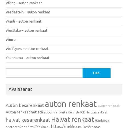
Viking – auton renkaat
Vredestein – auton renkaat
Wanli – auton renkaat
Westlake – auton renkaat
Winrur
Wolftyres – auton renkaat
Yokohama – auton renkaat
Haku:
Avainsanat
auton renkaat
Auton kesärenkaat
autonrenkaat
Auton renkaat netistä
auton renkaita
Formula ICE
Halppisrenkaat
Halvat renkaat
halvat kesärenkaat
Hankook
https://riekko.eu
nastarenkaat
http://riekko.eu
kesärengas