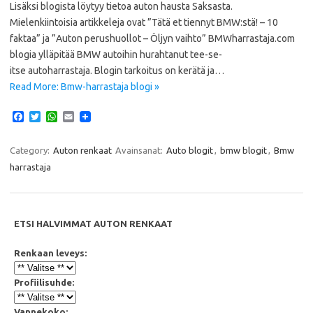
Lisäksi blogista löytyy tietoa auton hausta Saksasta.
Mielenkiintoisia artikkeleja ovat ”Tätä et tiennyt BMW:stä! – 10
faktaa” ja ”Auton perushuollot – Öljyn vaihto” BMWharrastaja.com
blogia ylläpitää BMW autoihin hurahtanut tee-se-
itse autoharrastaja. Blogin tarkoitus on kerätä ja…
Read More: Bmw-harrastaja blogi »
F
T
W
E
a
w
h
m
c
i
a
a
e
t
t
i
Category:
Auton renkaat
Avainsanat:
Auto blogit
,
bmw blogit
,
Bmw
b
t
s
l
harrastaja
o
e
A
o
r
p
k
p
ETSI HALVIMMAT AUTON RENKAAT
Renkaan leveys:
Profiilisuhde:
Vannekoko: