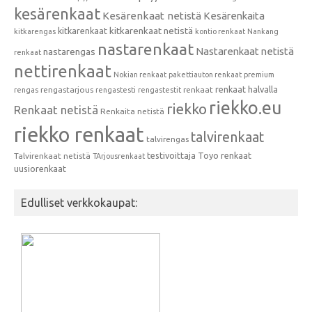
kesärenkaat
Kesärenkaat netistä
Kesärenkaita
kitkarenkaat
kitkarenkaat netistä
kitkarengas
kontio renkaat
Nankang
nastarenkaat
Nastarenkaat netistä
nastarengas
renkaat
nettirenkaat
Nokian renkaat
pakettiauton renkaat
premium
renkaat halvalla
rengastarjous
renkaat
rengas
rengastesti
rengastestit
riekko.eu
riekko
Renkaat netistä
Renkaita netistä
riekko renkaat
talvirenkaat
talvirengas
testivoittaja
Toyo renkaat
Talvirenkaat netistä
TArjousrenkaat
uusiorenkaat
Edulliset verkkokaupat: