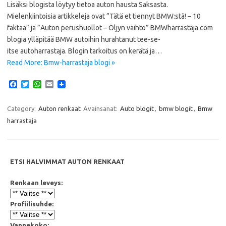
Lisäksi blogista löytyy tietoa auton hausta Saksasta.
Mielenkiintoisia artikkeleja ovat ”Tätä et tiennyt BMW:stä! – 10
faktaa” ja ”Auton perushuollot – Öljyn vaihto” BMWharrastaja.com
blogia ylläpitää BMW autoihin hurahtanut tee-se-
itse autoharrastaja. Blogin tarkoitus on kerätä ja…
Read More: Bmw-harrastaja blogi »
F
T
W
E
a
w
h
m
c
i
a
a
e
t
t
i
Category:
Auton renkaat
Avainsanat:
Auto blogit
,
bmw blogit
,
Bmw
b
t
s
l
harrastaja
o
e
A
o
r
p
k
p
ETSI HALVIMMAT AUTON RENKAAT
Renkaan leveys:
Profiilisuhde:
Vannekoko: