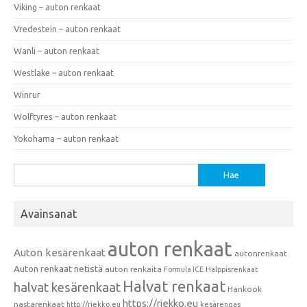
Viking – auton renkaat
Vredestein – auton renkaat
Wanli – auton renkaat
Westlake – auton renkaat
Winrur
Wolftyres – auton renkaat
Yokohama – auton renkaat
Haku:
Avainsanat
auton renkaat
Auton kesärenkaat
autonrenkaat
Auton renkaat netistä
auton renkaita
Formula ICE
Halppisrenkaat
Halvat renkaat
halvat kesärenkaat
Hankook
https://riekko.eu
nastarenkaat
http://riekko.eu
kesärengas