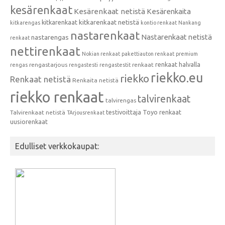
kesärenkaat
Kesärenkaat netistä
Kesärenkaita
kitkarenkaat
kitkarenkaat netistä
kitkarengas
kontio renkaat
Nankang
nastarenkaat
Nastarenkaat netistä
nastarengas
renkaat
nettirenkaat
Nokian renkaat
pakettiauton renkaat
premium
renkaat halvalla
rengastarjous
renkaat
rengas
rengastesti
rengastestit
riekko.eu
riekko
Renkaat netistä
Renkaita netistä
riekko renkaat
talvirenkaat
talvirengas
testivoittaja
Toyo renkaat
Talvirenkaat netistä
TArjousrenkaat
uusiorenkaat
Edulliset verkkokaupat: