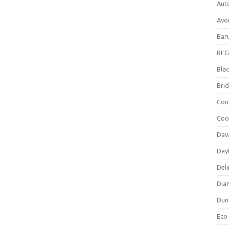
Aut
Avo
Bar
BFG
Blac
Bri
Con
Coo
Dav
Day
Deli
Dia
Dun
Eco