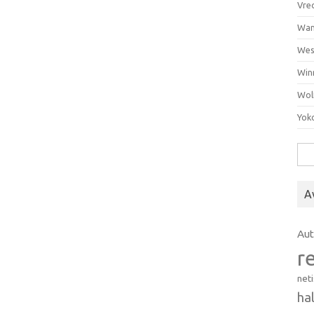
Vre
Wan
Wes
Win
Wol
Yok
Hak
A
Au
r
net
ha