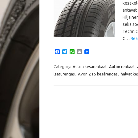
kesäkel
antavat 
Hiljaine
sekä sp
Technic
C…
Rea
F
T
W
E
a
w
h
m
c
i
a
a
e
t
t
i
Category:
Auton kesärenkaat
Auton renkaat
b
t
s
l
laaturengas
,
Avon ZT5 kesärengas
,
halvat ke
o
e
A
o
r
p
k
p