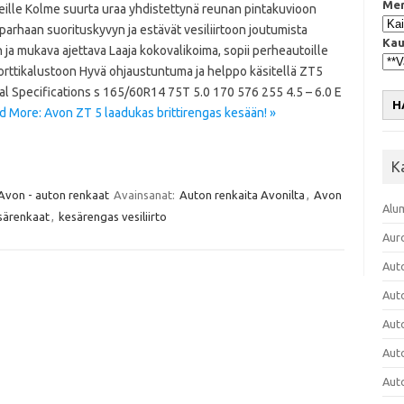
Mer
eille Kolme suurta uraa yhdistettynä reunan pintakuvioon
parhaan suorituskyvyn ja estävät vesiliirtoon joutumista
Kau
n ja mukava ajettava Laaja kokovalikoima, sopii perheautoille
orttikalustoon Hyvä ohjaustuntuma ja helppo käsitellä ZT5
al Specifications s 165/60R14 75T 5.0 170 576 255 4.5 – 6.0 E
H
d More: Avon ZT 5 laadukas brittirengas kesään! »
K
Avon - auton renkaat
Avainsanat:
Auton renkaita Avonilta
,
Avon
Alu
särenkaat
,
kesärengas vesiliirto
Aur
Aut
Aut
Aut
Aut
Aut