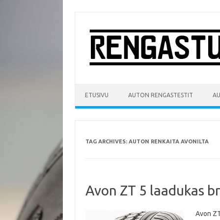
Skip
to
content
ETUSIVU
AUTON RENGASTESTIT
A
TAG ARCHIVES:
AUTON RENKAITA AVONILTA
Avon ZT 5 laadukas br
Avon ZT