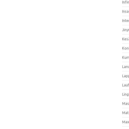
Infi
Ins
Inte
Jiny
Kes
Kon
Kum
Lan
Lap
Lau
Ling
Mas
Mat
Max