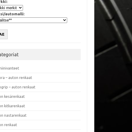
kki:
si/automalli:
AE
ategoriat
miinivanteet
ora – auton renkaat
ogrip – auton renkaat
on kesärenkaat
on kitkarenkaat
on nastarenkaat
on renkaat