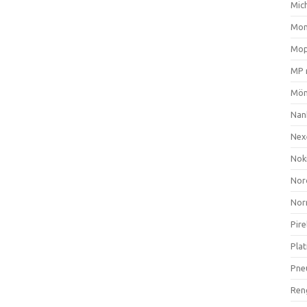
Mich
Mom
Mop
MP 
Mön
Nan
Nex
Nok
Nor
Nor
Pire
Plat
Pne
Ren