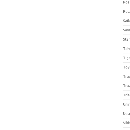
Ros
Rota
Sail
Sav
Sta
Talv
Tiga
Toy
Tra
Tra
Tria
Unir
Uus
Viki