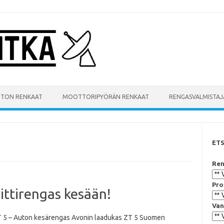
UTON RENKAAT
MOOTTORIPYÖRÄN RENKAAT
RENGASVALMISTAJ
ET
Ren
Pro
ittirengas kesään!
Van
 5 – Auton kesärengas Avonin laadukas ZT 5 Suomen