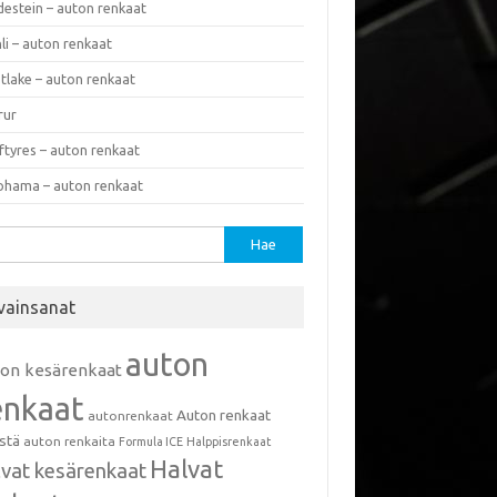
destein – auton renkaat
li – auton renkaat
tlake – auton renkaat
rur
ftyres – auton renkaat
ohama – auton renkaat
u:
vainsanat
auton
ton kesärenkaat
enkaat
Auton renkaat
autonrenkaat
istä
auton renkaita
Formula ICE
Halppisrenkaat
Halvat
lvat kesärenkaat