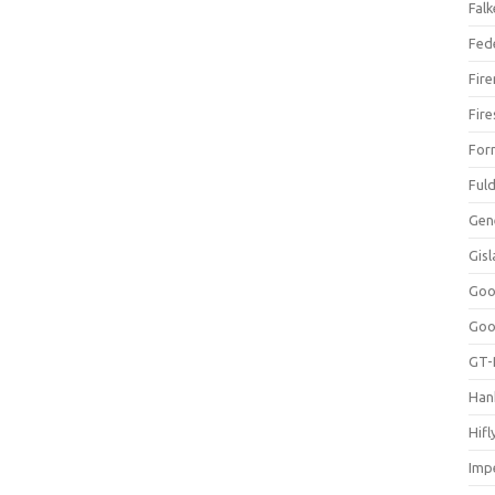
Falk
Fed
Fir
Fir
For
Ful
Gen
Gis
Goo
Goo
GT-
Han
Hifl
Impe