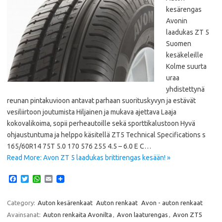
kesärengas
Avonin
laadukas ZT 5
Suomen
kesäkeleille
Kolme suurta
uraa
yhdistettynä
reunan pintakuvioon antavat parhaan suorituskyvyn ja estävät
vesiliirtoon joutumista Hiljainen ja mukava ajettava Laaja
kokovalikoima, sopii perheautoille sekä sporttikalustoon Hyvä
ohjaustuntuma ja helppo käsitellä ZT5 Technical Specifications s
165/60R14 75T 5.0 170 576 255 4.5 – 6.0 E C…
Read More: Avon ZT 5 laadukas brittirengas kesään! »
F
T
W
E
a
w
h
m
c
i
a
a
e
t
t
i
Category:
Auton kesärenkaat
Auton renkaat
Avon - auton renkaat
b
t
s
l
Avainsanat:
Auton renkaita Avonilta
,
Avon laaturengas
,
Avon ZT5
o
e
A