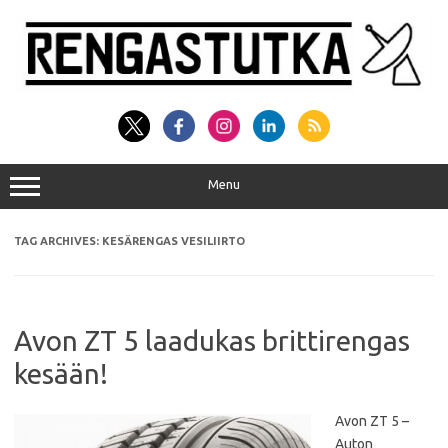
Skip
to
content
Menu
TAG ARCHIVES:
KESÄRENGAS VESILIIRTO
Avon ZT 5 laadukas brittirengas
kesään!
Avon ZT 5 –
Auton