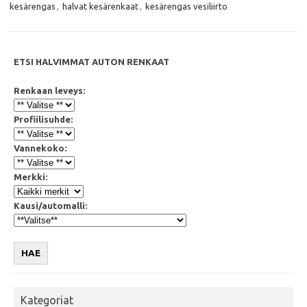
o
r
p
kesärengas
,
halvat kesärenkaat
,
kesärengas vesiliirto
k
p
ETSI HALVIMMAT AUTON RENKAAT
Renkaan leveys:
Profiilisuhde:
Vannekoko:
Merkki:
Kausi/automalli:
HAE
Kategoriat