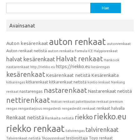
Haku:
Avainsanat
auton renkaat
Auton kesärenkaat
autonrenkaat
Auton renkaat netistä
auton renkaita
Formula ICE
Halppisrenkaat
Halvat renkaat
halvat kesärenkaat
Hankook
https://riekko.eu
nastarenkaat
http://riekko.eu
kesärengas
kesärenkaat
Kesärenkaat netistä
Kesärenkaita
kitkarenkaat
kitkarenkaat netistä
kitkarengas
kontio renkaat
Nankang
nastarenkaat
Nastarenkaat netistä
nastarengas
renkaat
nettirenkaat
Nokian renkaat
pakettiauton renkaat
premium
renkaat halvalla
rengastarjous
renkaat
rengas
rengastesti
rengastestit
riekko.eu
riekko
Renkaat netistä
Renkaita netistä
riekko renkaat
talvirenkaat
talvirengas
testivoittaja
Toyo renkaat
Talvirenkaat netistä
TArjousrenkaat