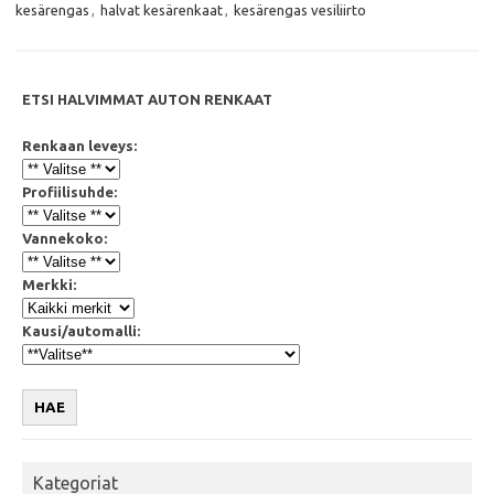
o
r
p
kesärengas
,
halvat kesärenkaat
,
kesärengas vesiliirto
k
p
ETSI HALVIMMAT AUTON RENKAAT
Renkaan leveys:
Profiilisuhde:
Vannekoko:
Merkki:
Kausi/automalli:
HAE
Kategoriat