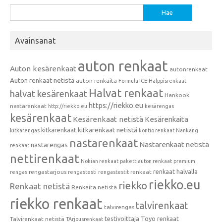
Haku:
Avainsanat
auton renkaat
Auton kesärenkaat
autonrenkaat
Auton renkaat netistä
auton renkaita
Formula ICE
Halppisrenkaat
Halvat renkaat
halvat kesärenkaat
Hankook
https://riekko.eu
nastarenkaat
http://riekko.eu
kesärengas
kesärenkaat
Kesärenkaat netistä
Kesärenkaita
kitkarenkaat
kitkarenkaat netistä
kitkarengas
kontio renkaat
Nankang
nastarenkaat
Nastarenkaat netistä
nastarengas
renkaat
nettirenkaat
Nokian renkaat
pakettiauton renkaat
premium
renkaat halvalla
rengastarjous
renkaat
rengas
rengastesti
rengastestit
riekko.eu
riekko
Renkaat netistä
Renkaita netistä
riekko renkaat
talvirenkaat
talvirengas
testivoittaja
Toyo renkaat
Talvirenkaat netistä
TArjousrenkaat