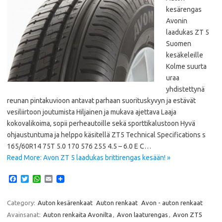
kesärengas
Avonin
laadukas ZT 5
Suomen
kesäkeleille
Kolme suurta
uraa
yhdistettynä
reunan pintakuvioon antavat parhaan suorituskyvyn ja estävät
vesiliirtoon joutumista Hiljainen ja mukava ajettava Laaja
kokovalikoima, sopii perheautoille sekä sporttikalustoon Hyvä
ohjaustuntuma ja helppo käsitellä ZT5 Technical Specifications s
165/60R14 75T 5.0 170 576 255 4.5 – 6.0 E C…
Read More: Avon ZT 5 laadukas brittirengas kesään! »
F
T
W
E
a
w
h
m
c
i
a
a
e
t
t
i
Category:
Auton kesärenkaat
Auton renkaat
Avon - auton renkaat
b
t
s
l
Avainsanat:
Auton renkaita Avonilta
,
Avon laaturengas
,
Avon ZT5
o
e
A