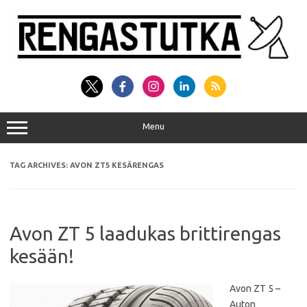
Skip
to
content
Menu
TAG ARCHIVES:
AVON ZT5 KESÄRENGAS
Avon ZT 5 laadukas brittirengas
kesään!
Avon ZT 5 –
Auton