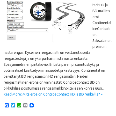
tact HD ja
BD mallien
erot
Continental
IceContact
on
Saksalainen
premium
nastarengas. Kyseinen rengasmalli on voittanut useita
rengastestejä ja on yksi parhaimmista nastarenkaista.
Epäsymmetrinen pintakuvio. Entistä parempi suorituskyky ja
optimaaliset käsittelyominaisuudet ja kestävyys. Continental on
päivittänyt BD rengasmallin HD rengasmalliin. Näiden
rengasmallinen erona on vain nastat. ContiIceContact BD on
pikkuhiljaa poistumassa rengasmarkkinoilta ja sen korvaa uusi…
Read More: Mitä eroa on ContiIceContact HD ja BD renkailla? »
F
T
W
E
a
w
h
m
c
i
a
a