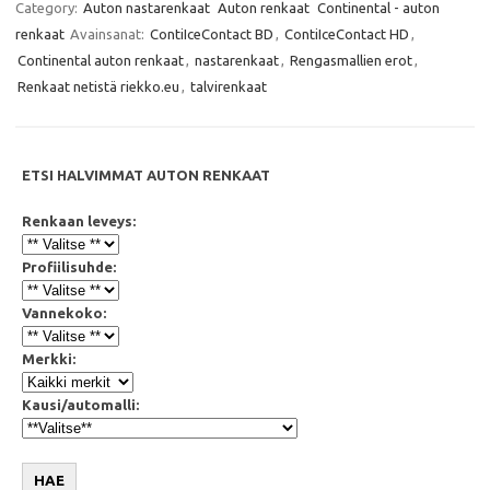
e
t
t
i
Category:
Auton nastarenkaat
Auton renkaat
Continental - auton
b
t
s
l
renkaat
Avainsanat:
ContiIceContact BD
,
ContiIceContact HD
,
o
e
A
o
r
p
Continental auton renkaat
,
nastarenkaat
,
Rengasmallien erot
,
k
p
Renkaat netistä riekko.eu
,
talvirenkaat
ETSI HALVIMMAT AUTON RENKAAT
Renkaan leveys:
Profiilisuhde:
Vannekoko:
Merkki:
Kausi/automalli:
HAE