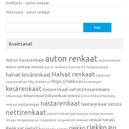
Wolftyres – auton renkaat
Yokohama – auton renkaat
Haku:
Avainsanat
auton renkaat
Auton kesärenkaat
autonrenkaat
Auton renkaat netistä
auton renkaita
Formula ICE
Halppisrenkaat
Halvat renkaat
halvat kesärenkaat
Hankook
https://riekko.eu
nastarenkaat
http://riekko.eu
kesärengas
kesärenkaat
Kesärenkaat netistä
Kesärenkaita
kitkarenkaat
kitkarenkaat netistä
kitkarengas
kontio renkaat
Nankang
nastarenkaat
Nastarenkaat netistä
nastarengas
renkaat
nettirenkaat
Nokian renkaat
pakettiauton renkaat
premium
renkaat halvalla
rengastarjous
renkaat
rengas
rengastesti
rengastestit
riekko.eu
riekko
Renkaat netistä
Renkaita netistä