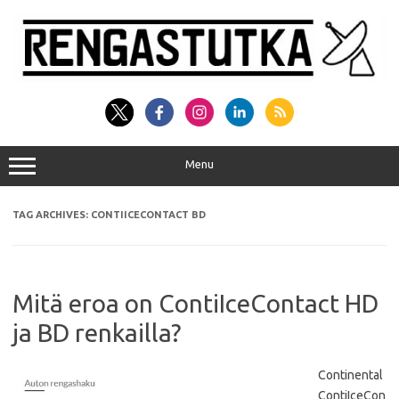
Skip
to
content
Menu
TAG ARCHIVES:
CONTIICECONTACT BD
Mitä eroa on ContiIceContact HD
ja BD renkailla?
Continental
ContiIceCon