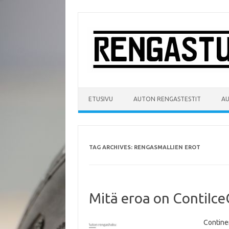
Skip
to
content
ETUSIVU
AUTON RENGASTESTIT
A
TAG ARCHIVES:
RENGASMALLIEN EROT
Mitä eroa on ContiIce
Contine