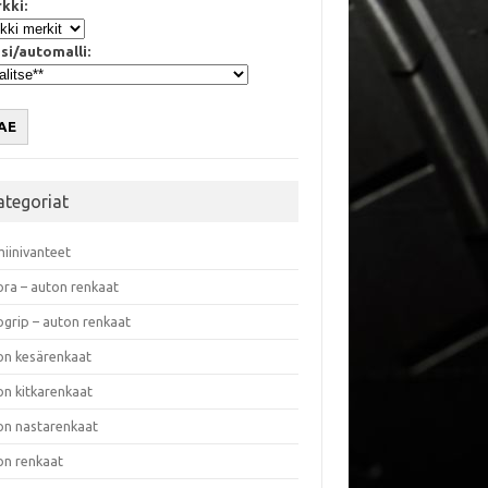
kki:
si/automalli:
AE
ategoriat
miinivanteet
ora – auton renkaat
ogrip – auton renkaat
on kesärenkaat
on kitkarenkaat
on nastarenkaat
on renkaat