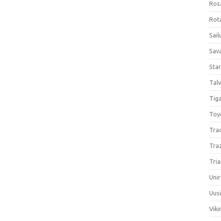
Ros
Rota
Sail
Sav
Sta
Talv
Tiga
Toy
Tra
Tra
Tria
Unir
Uus
Viki