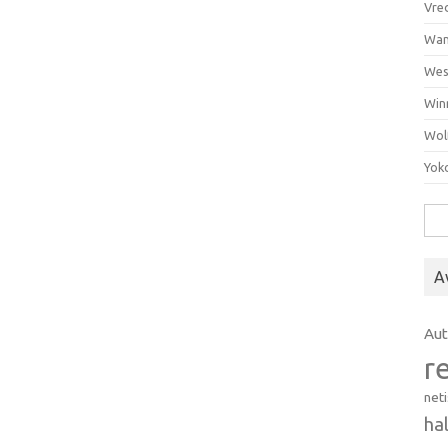
Vre
Wan
Wes
Win
Wol
Yok
Hak
A
Au
r
net
ha