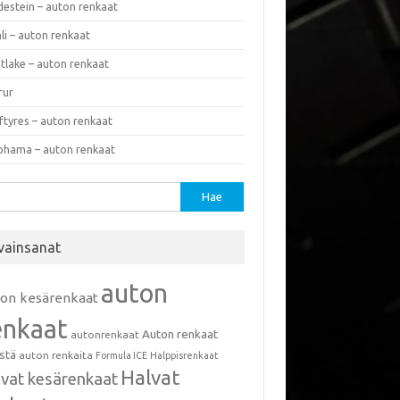
destein – auton renkaat
li – auton renkaat
tlake – auton renkaat
rur
ftyres – auton renkaat
ohama – auton renkaat
u:
vainsanat
auton
ton kesärenkaat
enkaat
Auton renkaat
autonrenkaat
istä
auton renkaita
Formula ICE
Halppisrenkaat
Halvat
lvat kesärenkaat