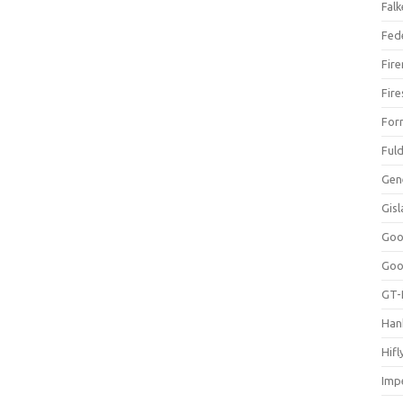
Falk
Fed
Fir
Fir
For
Ful
Gen
Gis
Goo
Goo
GT-
Han
Hifl
Impe