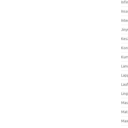
Infi
Ins
Inte
Jiny
Kes
Kon
Kum
Lan
Lap
Lau
Ling
Mas
Mat
Max