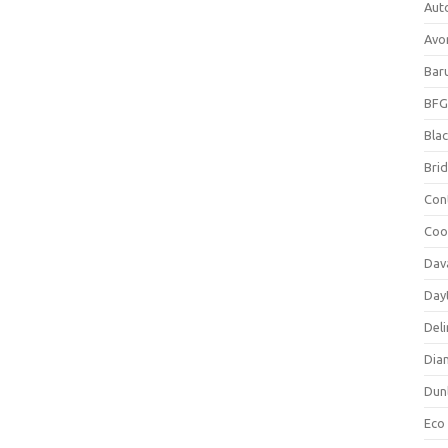
Aut
Avo
Bar
BFG
Blac
Bri
Con
Coo
Dav
Day
Deli
Dia
Dun
Eco