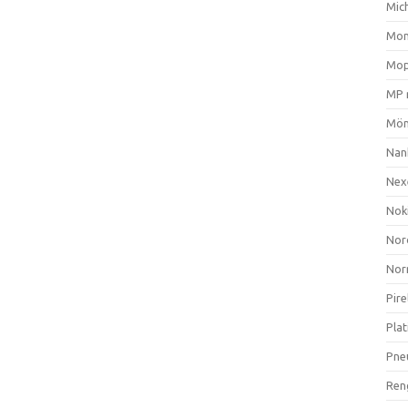
Mich
Mom
Mop
MP 
Mön
Nan
Nex
Nok
Nor
Nor
Pire
Plat
Pne
Ren