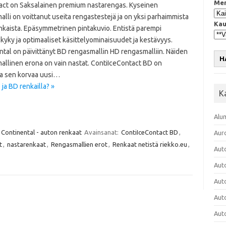
Mer
act on Saksalainen premium nastarengas. Kyseinen
lli on voittanut useita rengastestejä ja on yksi parhaimmista
Kau
nkaista. Epäsymmetrinen pintakuvio. Entistä parempi
kyky ja optimaaliset käsittelyominaisuudet ja kestävyys.
ntal on päivittänyt BD rengasmallin HD rengasmalliin. Näiden
H
allinen erona on vain nastat. ContiIceContact BD on
ja sen korvaa uusi…
ja BD renkailla? »
K
Alu
Continental - auton renkaat
Avainsanat:
ContiIceContact BD
,
Aur
t
,
nastarenkaat
,
Rengasmallien erot
,
Renkaat netistä riekko.eu
,
Aut
Aut
Aut
Aut
Aut