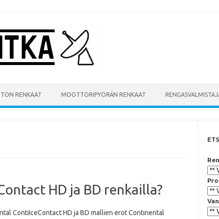
UTON RENKAAT
MOOTTORIPYÖRÄN RENKAAT
RENGASVALMISTAJ
ET
Ren
Pro
Contact HD ja BD renkailla?
Van
ntal ContiIceContact HD ja BD mallien erot Continental