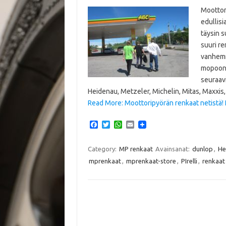
Moottor
edullis
täysin 
suuri re
vanhemm
mopoon 
seuraav
Heidenau, Metzeler, Michelin, Mitas, Maxxis, 
Read More: Moottoripyörän renkaat netistä! P
F
T
W
E
a
w
h
m
c
i
a
a
e
t
t
i
Category:
MP renkaat
Avainsanat:
dunlop
,
He
b
t
s
l
mprenkaat
,
mprenkaat-store
,
PIrelli
,
renkaat
o
e
A
o
r
p
k
p