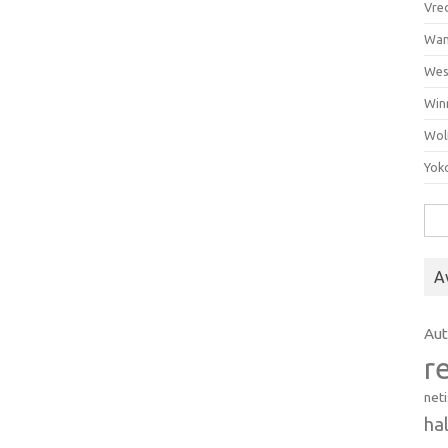
Vre
Wan
Wes
Win
Wol
Yok
Hak
A
Au
r
net
ha