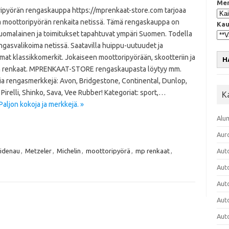
Mer
ipyörän rengaskauppa https://mprenkaat-store.com tarjoaa
ia moottoripyörän renkaita netissä. Tämä rengaskauppa on
Kau
suomalainen ja toimitukset tapahtuvat ympäri Suomen. Todella
ngasvalikoima netissä. Saatavilla huippu-uutuudet ja
at klassikkomerkit. Jokaiseen moottoripyörään, skootteriin ja
H
renkaat. MPRENKAAT-STORE rengaskaupasta löytyy mm.
ia rengasmerkkejä: Avon, Bridgestone, Continental, Dunlop,
Pirelli, Shinko, Sava, Vee Rubber! Kategoriat: sport,…
K
aljon kokoja ja merkkejä. »
Alu
Aur
idenau
,
Metzeler
,
Michelin
,
moottoripyörä
,
mp renkaat
,
Aut
Aut
Aut
Aut
Aut