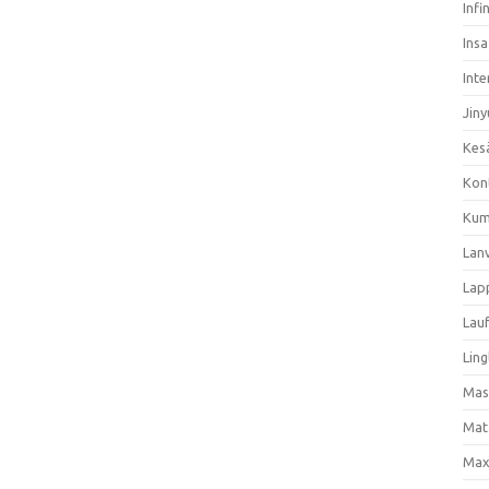
Infi
Ins
Inte
Jiny
Kes
Kon
Kum
Lan
Lap
Lau
Ling
Mas
Mat
Max