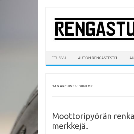
Skip
to
content
ETUSIVU
AUTON RENGASTESTIT
A
TAG ARCHIVES:
DUNLOP
Moottoripyörän renkaa
merkkejä.