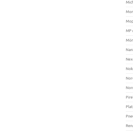
Mich
Mom
Mop
MP 
Mön
Nan
Nex
Nok
Nor
Nor
Pire
Plat
Pne
Ren