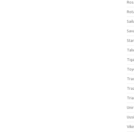
Ros
Rota
Sail
Sav
Sta
Talv
Tiga
Toy
Tra
Tra
Tria
Unir
Uus
Viki