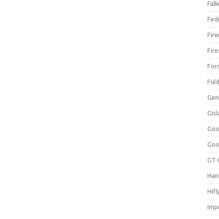
Falk
Fed
Fir
Fir
For
Ful
Gen
Gis
Goo
Goo
GT-
Han
Hifl
Impe