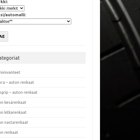
kki:
si/automalli:
AE
ategoriat
miinivanteet
ora – auton renkaat
ogrip – auton renkaat
on kesärenkaat
on kitkarenkaat
on nastarenkaat
on renkaat