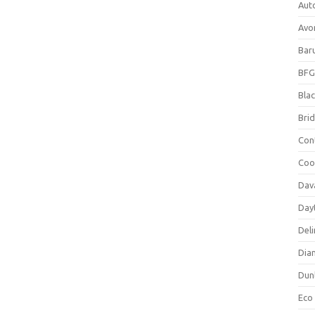
Aut
Avo
Bar
BFG
Blac
Bri
Con
Coo
Dav
Day
Deli
Dia
Dun
Eco