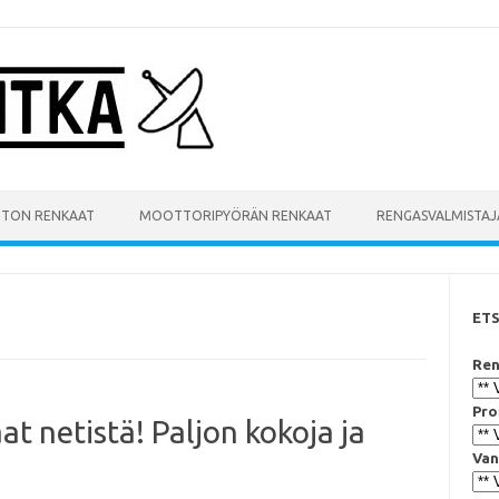
UTON RENKAAT
MOOTTORIPYÖRÄN RENKAAT
RENGASVALMISTAJ
ET
Ren
Pro
t netistä! Paljon kokoja ja
Van