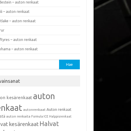
destein – auton renkaat
li – auton renkaat
tlake – auton renkaat
rur
ftyres – auton renkaat
ohama – auton renkaat
u:
vainsanat
auton
ton kesärenkaat
enkaat
Auton renkaat
autonrenkaat
istä
auton renkaita
Formula ICE
Halppisrenkaat
Halvat
lvat kesärenkaat