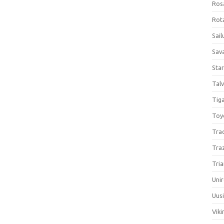
Ros
Rota
Sail
Sav
Sta
Talv
Tiga
Toy
Tra
Tra
Tria
Unir
Uus
Viki