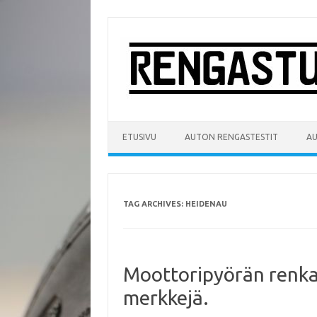
Skip
to
content
ETUSIVU
AUTON RENGASTESTIT
A
TAG ARCHIVES:
HEIDENAU
Moottoripyörän renkaa
merkkejä.