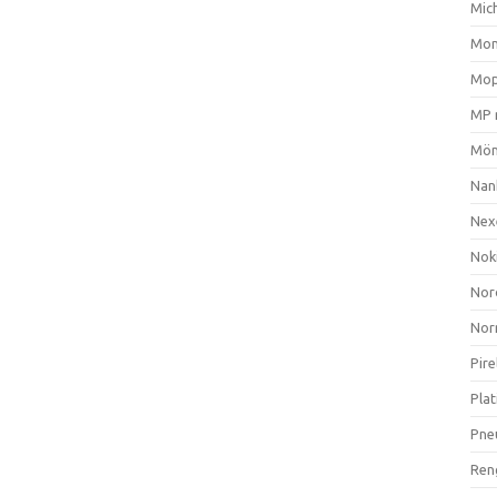
Mich
Mom
Mop
MP 
Mön
Nan
Nex
Nok
Nor
Nor
Pire
Plat
Pne
Ren