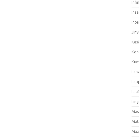
Infi
Ins
Inte
Jiny
Kes
Kon
Kum
Lan
Lap
Lau
Ling
Mas
Mat
Max