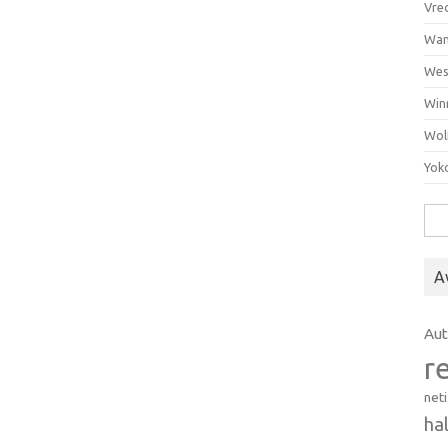
Vre
Wan
Wes
Win
Wol
Yok
Hak
A
Au
r
net
ha