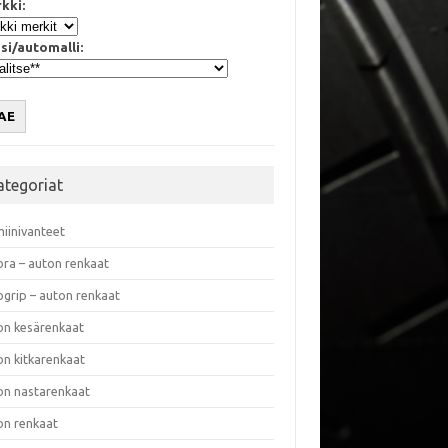
kki:
si/automalli:
AE
ategoriat
miinivanteet
ora – auton renkaat
ogrip – auton renkaat
on kesärenkaat
on kitkarenkaat
on nastarenkaat
on renkaat