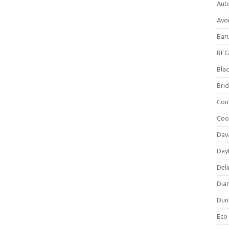
Aut
Avo
Bar
BFG
Blac
Bri
Con
Coo
Dav
Day
Deli
Dia
Dun
Eco