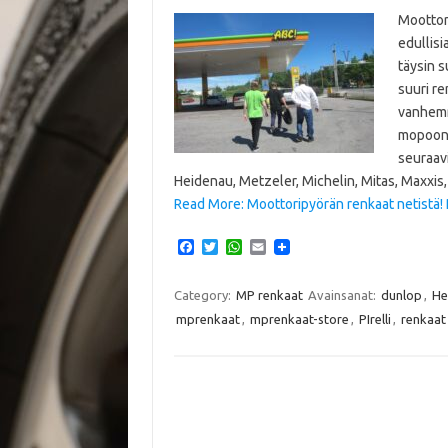
Moottor
edullis
täysin 
suuri re
vanhemm
mopoon 
seuraav
Heidenau, Metzeler, Michelin, Mitas, Maxxis, 
Read More: Moottoripyörän renkaat netistä! P
F
T
W
E
a
w
h
m
c
i
a
a
e
t
t
i
Category:
MP renkaat
Avainsanat:
dunlop
,
He
b
t
s
l
mprenkaat
,
mprenkaat-store
,
PIrelli
,
renkaat
o
e
A
o
r
p
k
p