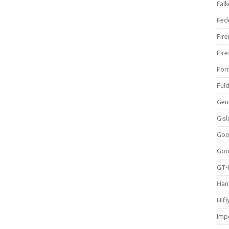
Falk
Fed
Fir
Fir
For
Ful
Gen
Gis
Goo
Goo
GT-
Han
Hifl
Impe