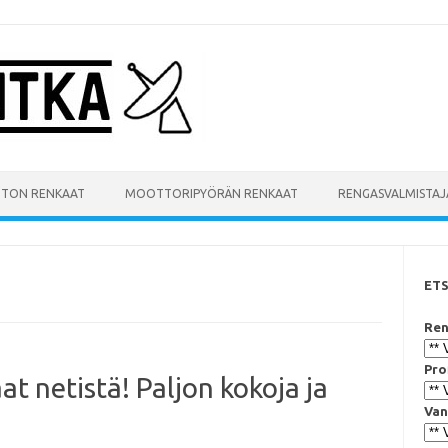
UTON RENKAAT
MOOTTORIPYÖRÄN RENKAAT
RENGASVALMISTAJ
ET
Ren
Pro
t netistä! Paljon kokoja ja
Van