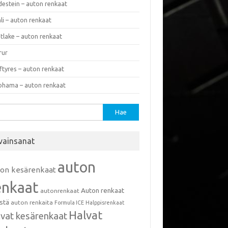
destein – auton renkaat
li – auton renkaat
tlake – auton renkaat
rur
ftyres – auton renkaat
ohama – auton renkaat
u:
vainsanat
auton
ton kesärenkaat
enkaat
Auton renkaat
autonrenkaat
istä
auton renkaita
Formula ICE
Halppisrenkaat
Halvat
lvat kesärenkaat