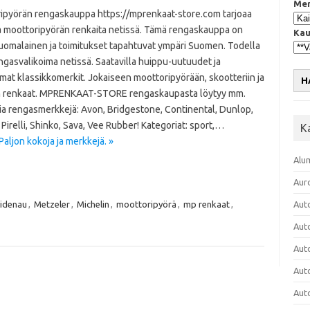
Mer
ipyörän rengaskauppa https://mprenkaat-store.com tarjoaa
ia moottoripyörän renkaita netissä. Tämä rengaskauppa on
Kau
suomalainen ja toimitukset tapahtuvat ympäri Suomen. Todella
ngasvalikoima netissä. Saatavilla huippu-uutuudet ja
at klassikkomerkit. Jokaiseen moottoripyörään, skootteriin ja
H
renkaat. MPRENKAAT-STORE rengaskaupasta löytyy mm.
ia rengasmerkkejä: Avon, Bridgestone, Continental, Dunlop,
Pirelli, Shinko, Sava, Vee Rubber! Kategoriat: sport,…
K
aljon kokoja ja merkkejä. »
Alu
Aur
idenau
,
Metzeler
,
Michelin
,
moottoripyörä
,
mp renkaat
,
Aut
Aut
Aut
Aut
Aut