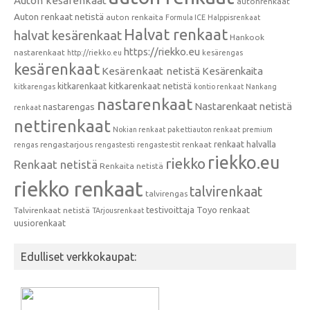
Auton kesärenkaat
autonrenkaat
Auton renkaat netistä
auton renkaita
Formula ICE
Halppisrenkaat
Halvat renkaat
halvat kesärenkaat
Hankook
https://riekko.eu
nastarenkaat
http://riekko.eu
kesärengas
kesärenkaat
Kesärenkaat netistä
Kesärenkaita
kitkarenkaat
kitkarenkaat netistä
kitkarengas
kontio renkaat
Nankang
nastarenkaat
Nastarenkaat netistä
nastarengas
renkaat
nettirenkaat
Nokian renkaat
pakettiauton renkaat
premium
renkaat halvalla
rengastarjous
renkaat
rengas
rengastesti
rengastestit
riekko.eu
riekko
Renkaat netistä
Renkaita netistä
riekko renkaat
talvirenkaat
talvirengas
testivoittaja
Toyo renkaat
Talvirenkaat netistä
TArjousrenkaat
uusiorenkaat
Edulliset verkkokaupat: