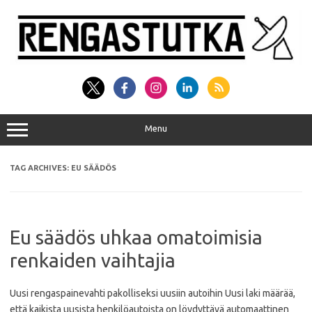
Skip
to
content
Menu
TAG ARCHIVES:
EU SÄÄDÖS
Eu säädös uhkaa omatoimisia
renkaiden vaihtajia
Uusi rengaspainevahti pakolliseksi uusiin autoihin Uusi laki määrää,
että kaikista uusista henkilöautoista on löydyttävä automaattinen