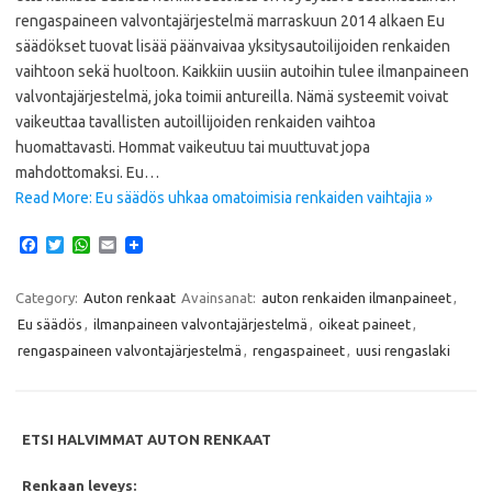
rengaspaineen valvontajärjestelmä marraskuun 2014 alkaen Eu
säädökset tuovat lisää päänvaivaa yksitysautoilijoiden renkaiden
vaihtoon sekä huoltoon. Kaikkiin uusiin autoihin tulee ilmanpaineen
valvontajärjestelmä, joka toimii antureilla. Nämä systeemit voivat
vaikeuttaa tavallisten autoillijoiden renkaiden vaihtoa
huomattavasti. Hommat vaikeutuu tai muuttuvat jopa
mahdottomaksi. Eu…
Read More: Eu säädös uhkaa omatoimisia renkaiden vaihtajia »
F
T
W
E
a
w
h
m
c
i
a
a
e
t
t
i
Category:
Auton renkaat
Avainsanat:
auton renkaiden ilmanpaineet
,
b
t
s
l
Eu säädös
,
ilmanpaineen valvontajärjestelmä
,
oikeat paineet
,
o
e
A
o
r
p
rengaspaineen valvontajärjestelmä
,
rengaspaineet
,
uusi rengaslaki
k
p
ETSI HALVIMMAT AUTON RENKAAT
Renkaan leveys: