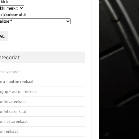
kki:
si/automalli:
AE
ategoriat
miinivanteet
ora – auton renkaat
ogrip – auton renkaat
on kesärenkaat
on kitkarenkaat
on nastarenkaat
on renkaat