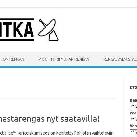
UTON RENKAAT
MOOTTORIPYÖRÄN RENKAAT
RENGASVALMISTAJ
ET
Ren
Pro
astarengas nyt saatavilla!
Van
ctic Ice™ -erikoiskumiseos on kehitetty Pohjolan vaihteleviin