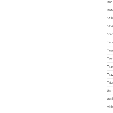
Ros
Rota
Sail
Sav
Sta
Talv
Tiga
Toy
Tra
Tra
Tria
Unir
Uus
Viki