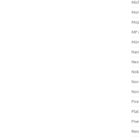
Mich
Mom
Mop
MP 
Mön
Nan
Nex
Nok
Nor
Nor
Pire
Plat
Pne
Ren