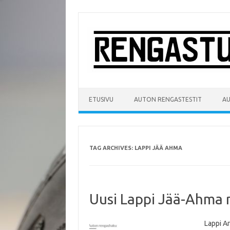
Skip
to
content
ETUSIVU
AUTON RENGASTESTIT
A
TAG ARCHIVES:
LAPPI JÄÄ AHMA
Uusi Lappi Jää-Ahma n
Lappi Ar