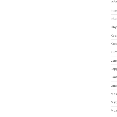
Infi
Ins
Inte
Jiny
Kes
Kon
Kum
Lan
Lap
Lau
Ling
Mas
Mat
Max