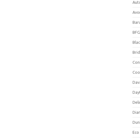
Aut
Avo
Bar
BFG
Blac
Bri
Con
Coo
Dav
Day
Deli
Dia
Dun
Eco