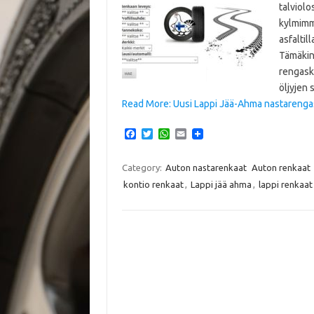
talviolo
kylmimmi
asfaltil
Tämäkin 
rengaska
öljyjen 
Read More: Uusi Lappi Jää-Ahma nastarengas 
F
T
W
E
a
w
h
m
c
i
a
a
e
t
t
i
Category:
Auton nastarenkaat
Auton renkaat
b
t
s
l
kontio renkaat
,
Lappi jää ahma
,
lappi renkaat
o
e
A
o
r
p
k
p