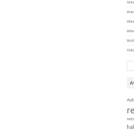
Vre
Wan
Wes
Win
Wol
Yok
Hak
A
Au
r
net
ha