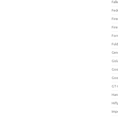
Falk
Fed
Fir
Fir
For
Ful
Gen
Gis
Goo
Goo
GT-
Han
Hifl
Impe