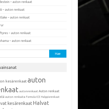
destein – auton renkaat
li – auton renkaat
tlake – auton renkaat
rur
ftyres – auton renkaat
ohama – auton renkaat
u:
vainsanat
auton
ton kesärenkaat
enkaat
Auton renkaat
autonrenkaat
istä
auton renkaita
Formula ICE
Halppisrenkaat
Halvat
lvat kesärenkaat