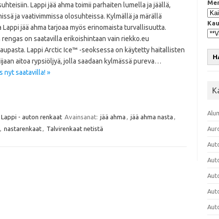
Mer
suhteisiin. Lappi jää ahma toimii parhaiten lumella ja jäällä,
ssä ja vaativimmissa olosuhteissa. Kylmällä ja märällä
Kau
la Lappi jää ahma tarjoaa myös erinomaista turvallisuutta.
rengas on saatavilla erikoishintaan vain riekko.eu
upasta. Lappi Arctic Ice™ -seoksessa on käytetty haitallisten
H
sijaan aitoa rypsiöljyä, jolla saadaan kylmässä pureva…
nyt saatavilla! »
K
Alu
Lappi - auton renkaat
Avainsanat:
jää ahma
,
jää ahma nasta
,
,
nastarenkaat
,
Talvirenkaat netistä
Aur
Aut
Aut
Aut
Aut
Aut