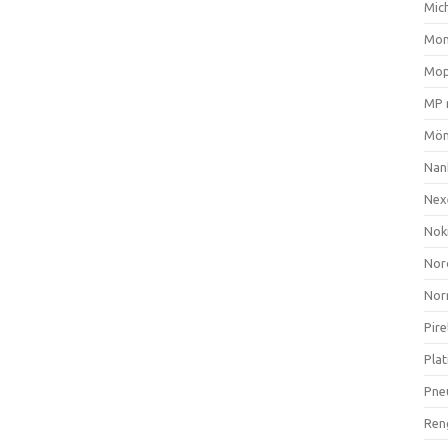
Mich
Mom
Mop
MP 
Mön
Nan
Nex
Nok
Nor
Nor
Pire
Plat
Pne
Ren