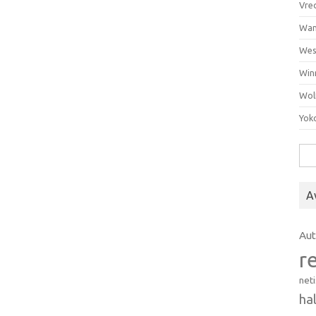
Vre
Wan
Wes
Win
Wol
Yok
Hak
A
Au
r
net
ha