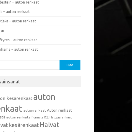
destein – auton renkaat
li – auton renkaat
tlake – auton renkaat
rur
ftyres – auton renkaat
ohama – auton renkaat
u:
vainsanat
auton
ton kesärenkaat
enkaat
Auton renkaat
autonrenkaat
istä
auton renkaita
Formula ICE
Halppisrenkaat
Halvat
lvat kesärenkaat