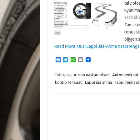
talviolo
kylmimmi
asfaltil
Tämäkin 
rengaska
öljyjen 
Read More: Uusi Lappi Jää-Ahma nastarengas 
F
T
W
E
a
w
h
m
c
i
a
a
e
t
t
i
Category:
Auton nastarenkaat
Auton renkaat
b
t
s
l
kontio renkaat
,
Lappi jää ahma
,
lappi renkaat
o
e
A
o
r
p
k
p