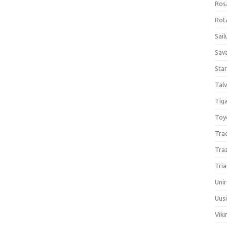
Ros
Rota
Sail
Sav
Sta
Talv
Tiga
Toy
Tra
Tra
Tria
Unir
Uus
Viki