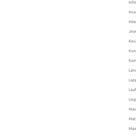
Infi
Ins
Inte
Jiny
Kes
Kon
Kum
Lan
Lap
Lau
Ling
Mas
Mat
Max