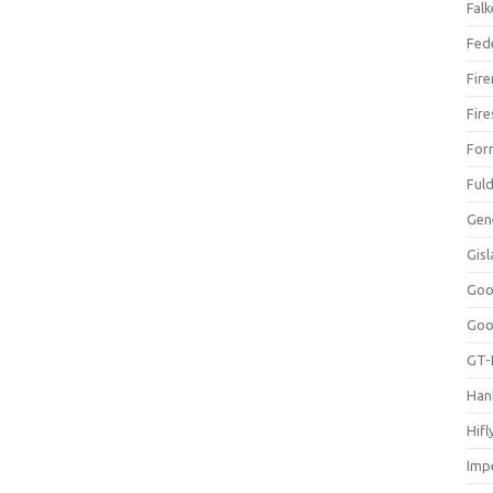
Falk
Fed
Fir
Fir
For
Ful
Gen
Gis
Goo
Goo
GT-
Han
Hifl
Impe