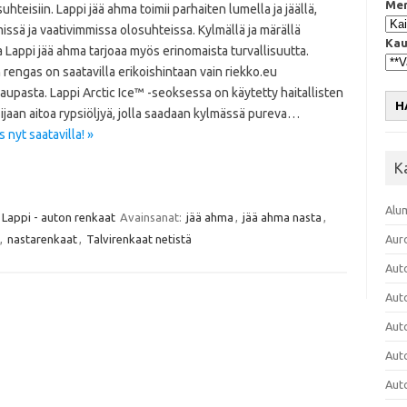
Mer
suhteisiin. Lappi jää ahma toimii parhaiten lumella ja jäällä,
ssä ja vaativimmissa olosuhteissa. Kylmällä ja märällä
Kau
la Lappi jää ahma tarjoaa myös erinomaista turvallisuutta.
rengas on saatavilla erikoishintaan vain riekko.eu
upasta. Lappi Arctic Ice™ -seoksessa on käytetty haitallisten
H
sijaan aitoa rypsiöljyä, jolla saadaan kylmässä pureva…
nyt saatavilla! »
K
Alu
Lappi - auton renkaat
Avainsanat:
jää ahma
,
jää ahma nasta
,
,
nastarenkaat
,
Talvirenkaat netistä
Aur
Aut
Aut
Aut
Aut
Aut