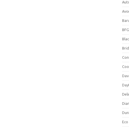
Aut
Avo
Bar
BFG
Blac
Bri
Con
Coo
Dav
Day
Deli
Dia
Dun
Eco