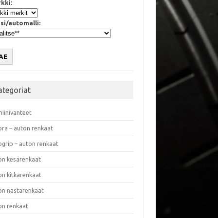
kki:
si/automalli:
AE
ategoriat
miinivanteet
ora – auton renkaat
ogrip – auton renkaat
on kesärenkaat
on kitkarenkaat
on nastarenkaat
on renkaat