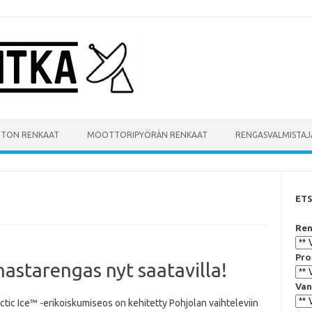
UTON RENKAAT
MOOTTORIPYÖRÄN RENKAAT
RENGASVALMISTAJ
ET
Ren
Pro
astarengas nyt saatavilla!
Van
ctic Ice™ -erikoiskumiseos on kehitetty Pohjolan vaihteleviin