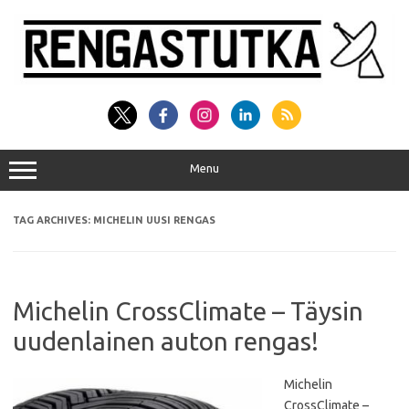
Skip
to
content
Menu
TAG ARCHIVES:
MICHELIN UUSI RENGAS
Michelin CrossClimate – Täysin
uudenlainen auton rengas!
Michelin
CrossClimate –