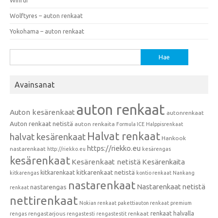
Wolftyres – auton renkaat
Yokohama – auton renkaat
Haku:
Avainsanat
auton renkaat
Auton kesärenkaat
autonrenkaat
Auton renkaat netistä
auton renkaita
Formula ICE
Halppisrenkaat
Halvat renkaat
halvat kesärenkaat
Hankook
https://riekko.eu
nastarenkaat
http://riekko.eu
kesärengas
kesärenkaat
Kesärenkaat netistä
Kesärenkaita
kitkarenkaat
kitkarenkaat netistä
kitkarengas
kontio renkaat
Nankang
nastarenkaat
Nastarenkaat netistä
nastarengas
renkaat
nettirenkaat
Nokian renkaat
pakettiauton renkaat
premium
renkaat halvalla
rengastarjous
renkaat
rengas
rengastesti
rengastestit