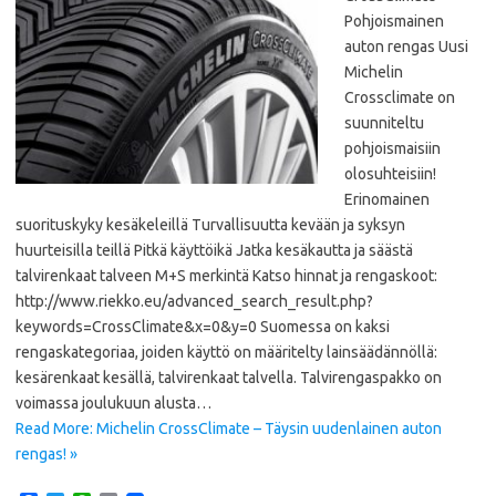
Pohjoismainen
auton rengas Uusi
Michelin
Crossclimate on
suunniteltu
pohjoismaisiin
olosuhteisiin!
Erinomainen
suorituskyky kesäkeleillä Turvallisuutta kevään ja syksyn
huurteisilla teillä Pitkä käyttöikä Jatka kesäkautta ja säästä
talvirenkaat talveen M+S merkintä Katso hinnat ja rengaskoot:
http://www.riekko.eu/advanced_search_result.php?
keywords=CrossClimate&x=0&y=0 Suomessa on kaksi
rengaskategoriaa, joiden käyttö on määritelty lainsäädännöllä:
kesärenkaat kesällä, talvirenkaat talvella. Talvirengaspakko on
voimassa joulukuun alusta…
Read More: Michelin CrossClimate – Täysin uudenlainen auton
rengas! »