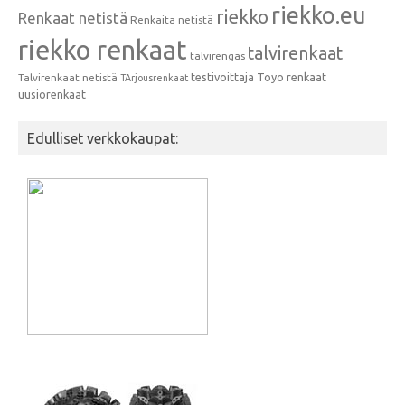
riekko.eu
riekko
Renkaat netistä
Renkaita netistä
riekko renkaat
talvirenkaat
talvirengas
testivoittaja
Toyo renkaat
Talvirenkaat netistä
TArjousrenkaat
uusiorenkaat
Edulliset verkkokaupat: