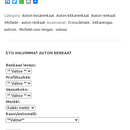
F
T
W
E
a
w
h
m
c
i
a
a
e
t
t
i
Category:
Auton kesärenkaat
Auton kitkarenkaat
Auton renkaat
b
t
s
l
Michelin - auton renkaat
Avainsanat:
Crossclimate
,
kitkarengas
o
e
A
o
r
p
autoon
,
Michelin uusi rengas
,
uutuus
k
p
ETSI HALVIMMAT AUTON RENKAAT
Renkaan leveys:
Profiilisuhde:
Vannekoko:
Merkki:
Kausi/automalli: