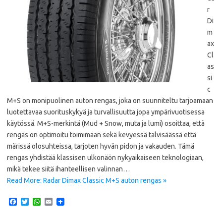
r
Di
m
ax
Cl
as
si
c
M+S on monipuolinen auton rengas, joka on suunniteltu tarjoamaan
luotettavaa suorituskykyä ja turvallisuutta jopa ympärivuotisessa
käytössä. M+S-merkintä (Mud + Snow, muta ja lumi) osoittaa, että
rengas on optimoitu toimimaan sekä kevyessä talvisäässä että
märissä olosuhteissa, tarjoten hyvän pidon ja vakauden. Tämä
rengas yhdistää klassisen ulkonäön nykyaikaiseen teknologiaan,
mikä tekee siitä ihanteellisen valinnan…
Read More: Radar Dimax Classic M+S auton rengas »
F
T
W
E
a
w
h
m
c
i
a
a