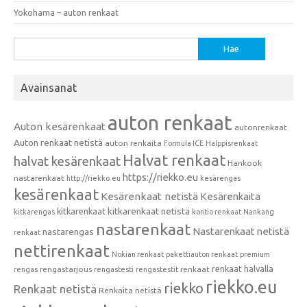
Yokohama – auton renkaat
Haku:
Avainsanat
auton renkaat
Auton kesärenkaat
autonrenkaat
Auton renkaat netistä
auton renkaita
Formula ICE
Halppisrenkaat
Halvat renkaat
halvat kesärenkaat
Hankook
https://riekko.eu
nastarenkaat
http://riekko.eu
kesärengas
kesärenkaat
Kesärenkaat netistä
Kesärenkaita
kitkarenkaat
kitkarenkaat netistä
kitkarengas
kontio renkaat
Nankang
nastarenkaat
Nastarenkaat netistä
nastarengas
renkaat
nettirenkaat
Nokian renkaat
pakettiauton renkaat
premium
renkaat halvalla
rengastarjous
renkaat
rengas
rengastesti
rengastestit
riekko.eu
riekko
Renkaat netistä
Renkaita netistä