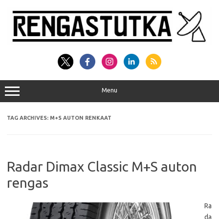
Skip
to
content
Menu
TAG ARCHIVES:
M+S AUTON RENKAAT
Radar Dimax Classic M+S auton
rengas
Ra
da