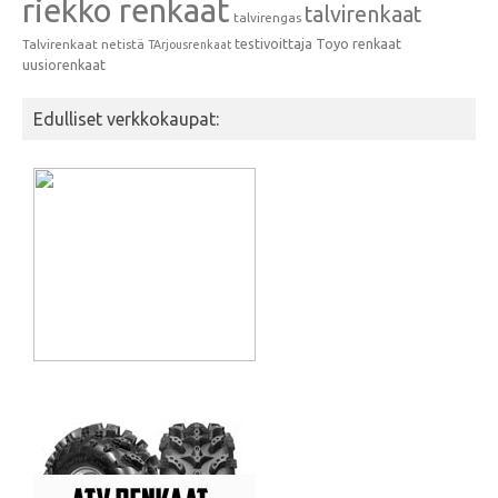
riekko renkaat
talvirenkaat
talvirengas
testivoittaja
Toyo renkaat
Talvirenkaat netistä
TArjousrenkaat
uusiorenkaat
Edulliset verkkokaupat: