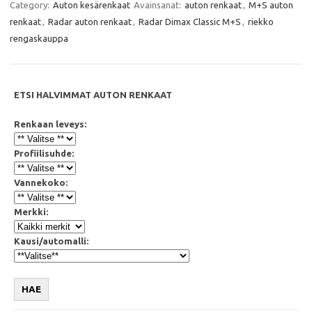
e
t
t
i
Category:
Auton kesärenkaat
Avainsanat:
auton renkaat
,
M+S auton
b
t
s
l
renkaat
,
Radar auton renkaat
,
Radar Dimax Classic M+S
,
riekko
o
e
A
o
r
p
rengaskauppa
k
p
ETSI HALVIMMAT AUTON RENKAAT
Renkaan leveys:
Profiilisuhde:
Vannekoko:
Merkki:
Kausi/automalli:
HAE