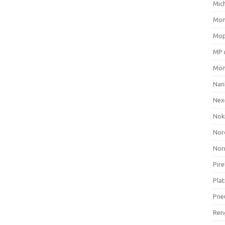
Mich
Mom
Mop
MP 
Mön
Nan
Nex
Nok
Nor
Nor
Pire
Plat
Pne
Ren