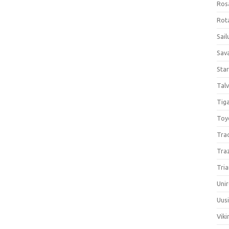
Ros
Rota
Sail
Sav
Sta
Talv
Tiga
Toy
Tra
Tra
Tria
Unir
Uus
Viki