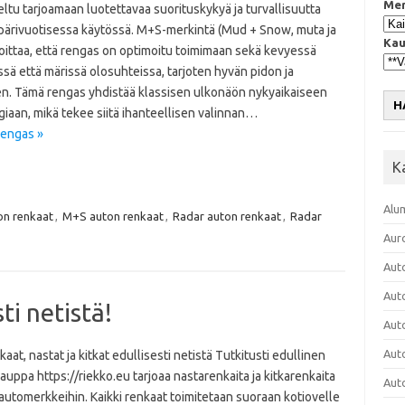
Mer
ltu tarjoamaan luotettavaa suorituskykyä ja turvallisuutta
pärivuotisessa käytössä. M+S-merkintä (Mud + Snow, muta ja
Kau
oittaa, että rengas on optimoitu toimimaan sekä kevyessä
ssä että märissä olosuhteissa, tarjoten hyvän pidon ja
n. Tämä rengas yhdistää klassisen ulkonäön nykyaikaiseen
H
iaan, mikä tekee siitä ihanteellisen valinnan…
rengas »
K
Alu
on renkaat
,
M+S auton renkaat
,
Radar auton renkaat
,
Radar
Aur
Aut
Aut
ti netistä!
Aut
Aut
kaat, nastat ja kitkat edullisesti netistä Tutkitusti edullinen
uppa https://riekko.eu tarjoaa nastarenkaita ja kitkarenkaita
Aut
 automerkkeihin. Kaikki renkaat toimitetaan suoraan kotiovelle