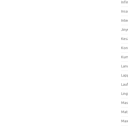
Infi
Ins
Inte
Jiny
Kes
Kon
Kum
Lan
Lap
Lau
Ling
Mas
Mat
Max