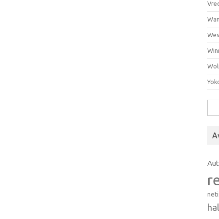
Vre
Wan
Wes
Win
Wol
Yok
Hak
A
Au
r
net
ha