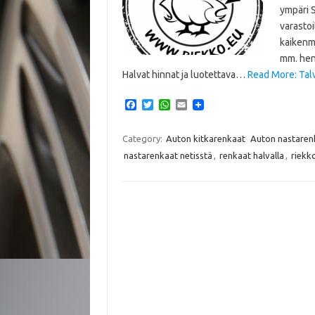
ympäri 
varastoi
kaikenme
mm. henk
Halvat hinnat ja luotettava…
Read More: Talvi
F
T
W
E
a
w
h
m
c
i
a
a
e
t
t
i
Category:
Auton kitkarenkaat
Auton nastaren
b
t
s
l
nastarenkaat netisstä
,
renkaat halvalla
,
riekk
o
e
A
o
r
p
k
p