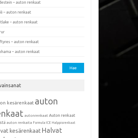
destein – auton renkaat
li – auton renkaat
tlake – auton renkaat
rur
ftyres – auton renkaat
ohama – auton renkaat
u:
vainsanat
auton
ton kesärenkaat
enkaat
Auton renkaat
autonrenkaat
istä
auton renkaita
Formula ICE
Halppisrenkaat
Halvat
lvat kesärenkaat