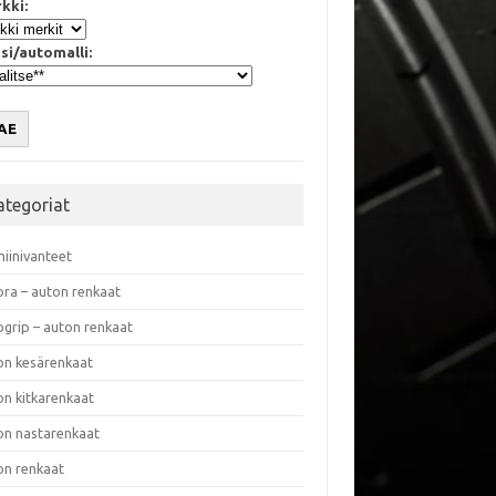
kki:
si/automalli:
AE
ategoriat
miinivanteet
ora – auton renkaat
ogrip – auton renkaat
on kesärenkaat
on kitkarenkaat
on nastarenkaat
on renkaat