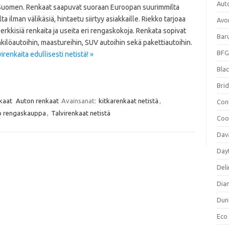
Aut
Suomen. Renkaat saapuvat suoraan Euroopan suurimmilta
lta ilman välikäsiä, hintaetu siirtyy asiakkaille. Riekko tarjoaa
Avo
rkkisiä renkaita ja useita eri rengaskokoja. Renkata sopivat
Bar
ilöautoihin, maastureihin, SUV autoihin sekä pakettiautoihin.
BFG
renkaita edullisesti netistä! »
Blac
Bri
kaat
Auton renkaat
Avainsanat:
kitkarenkaat netistä
,
Con
o rengaskauppa
,
Talvirenkaat netistä
Coo
Dav
Day
Deli
Dia
Dun
Eco