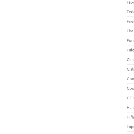
Falk
Fed
Fir
Fir
For
Ful
Gen
Gis
Goo
Goo
GT-
Han
Hifl
Impe