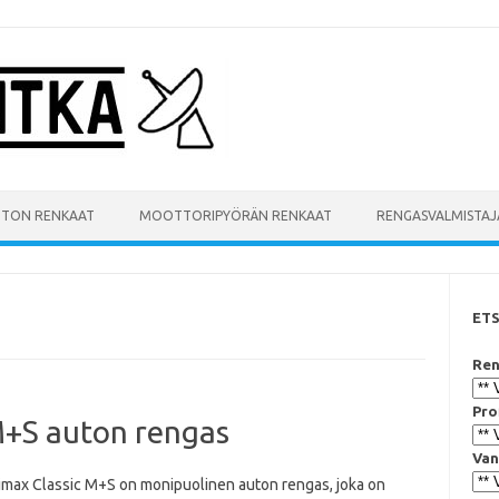
UTON RENKAAT
MOOTTORIPYÖRÄN RENKAAT
RENGASVALMISTAJ
ET
Ren
Pro
M+S auton rengas
Van
imax Classic M+S on monipuolinen auton rengas, joka on