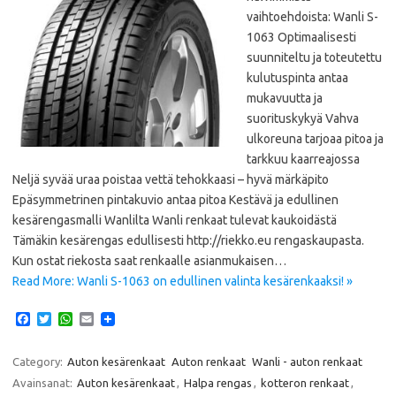
vaihtoehdoista: Wanli S-
1063 Optimaalisesti
suunniteltu ja toteutettu
kulutuspinta antaa
mukavuutta ja
suorituskykyä Vahva
ulkoreuna tarjoaa pitoa ja
tarkkuu kaarreajossa
Neljä syvää uraa poistaa vettä tehokkaasi – hyvä märkäpito
Epäsymmetrinen pintakuvio antaa pitoa Kestävä ja edullinen
kesärengasmalli Wanlilta Wanli renkaat tulevat kaukoidästä
Tämäkin kesärengas edullisesti http://riekko.eu rengaskaupasta.
Kun ostat riekosta saat renkaalle asianmukaisen…
Read More: Wanli S-1063 on edullinen valinta kesärenkaaksi! »
F
T
W
E
a
w
h
m
c
i
a
a
e
t
t
i
Category:
Auton kesärenkaat
Auton renkaat
Wanli - auton renkaat
b
t
s
l
Avainsanat:
Auton kesärenkaat
,
Halpa rengas
,
kotteron renkaat
,
o
e
A