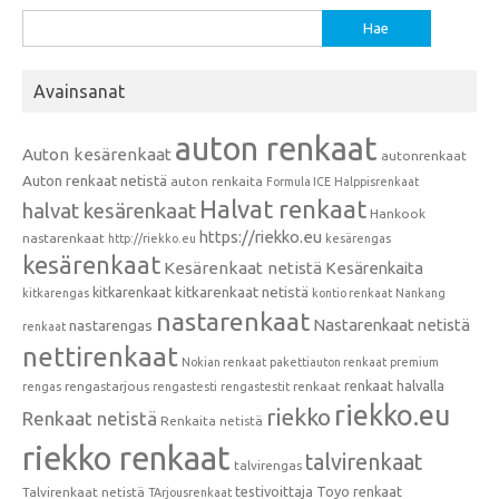
Haku:
Avainsanat
auton renkaat
Auton kesärenkaat
autonrenkaat
Auton renkaat netistä
auton renkaita
Formula ICE
Halppisrenkaat
Halvat renkaat
halvat kesärenkaat
Hankook
https://riekko.eu
nastarenkaat
http://riekko.eu
kesärengas
kesärenkaat
Kesärenkaat netistä
Kesärenkaita
kitkarenkaat
kitkarenkaat netistä
kitkarengas
kontio renkaat
Nankang
nastarenkaat
Nastarenkaat netistä
nastarengas
renkaat
nettirenkaat
Nokian renkaat
pakettiauton renkaat
premium
renkaat halvalla
rengastarjous
renkaat
rengas
rengastesti
rengastestit
riekko.eu
riekko
Renkaat netistä
Renkaita netistä
riekko renkaat
talvirenkaat
talvirengas
testivoittaja
Toyo renkaat
Talvirenkaat netistä
TArjousrenkaat