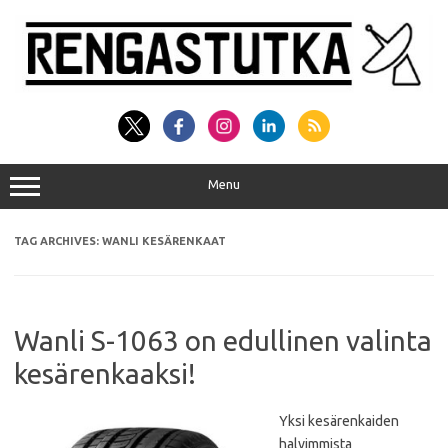
Skip
to
content
Menu
TAG ARCHIVES:
WANLI KESÄRENKAAT
Wanli S-1063 on edullinen valinta
kesärenkaaksi!
Yksi kesärenkaiden
halvimmista