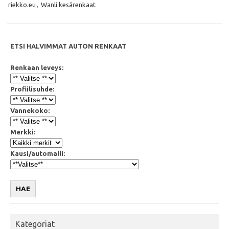
o
r
p
riekko.eu
,
Wanli kesärenkaat
k
p
ETSI HALVIMMAT AUTON RENKAAT
Renkaan leveys:
Profiilisuhde:
Vannekoko:
Merkki:
Kausi/automalli:
HAE
Kategoriat