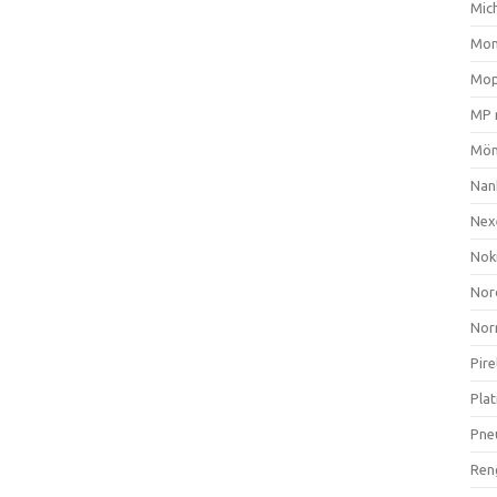
Mich
Mom
Mop
MP 
Mön
Nan
Nex
Nok
Nor
Nor
Pire
Plat
Pne
Ren