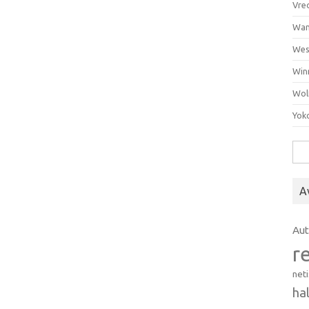
Vre
Wan
Wes
Win
Wol
Yok
Hak
A
Au
r
net
ha