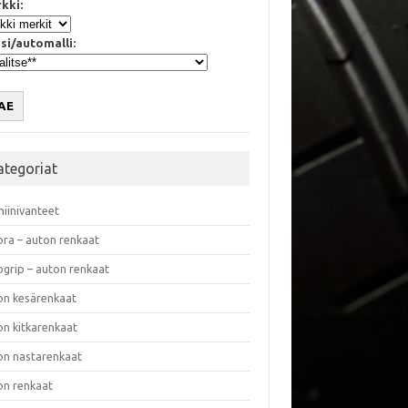
kki:
si/automalli:
AE
ategoriat
miinivanteet
ora – auton renkaat
ogrip – auton renkaat
on kesärenkaat
on kitkarenkaat
on nastarenkaat
on renkaat