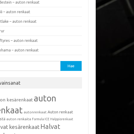
destein – auton renkaat
li – auton renkaat
tlake – auton renkaat
rur
ftyres – auton renkaat
ohama – auton renkaat
u:
vainsanat
auton
ton kesärenkaat
enkaat
Auton renkaat
autonrenkaat
istä
auton renkaita
Formula ICE
Halppisrenkaat
Halvat
lvat kesärenkaat