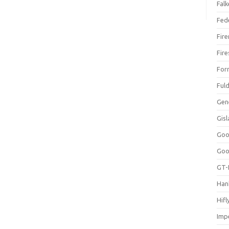
Falk
Fed
Fir
Fir
For
Ful
Gen
Gis
Goo
Goo
GT-
Han
Hifl
Impe