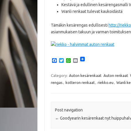
Kestävä ja edullinen kesärengasmalli W
Wanli renkaat tulevat kaukoidästä
Tämäkin kesärengas edullisesti
http://riekk
asianmukaisen takuun ja varman toimituksen 
F
T
W
E
a
w
h
m
c
i
a
a
e
t
t
i
Category:
Auton kesärenkaat
Auton renkaat
b
t
s
l
rengas
,
kotteron renkaat
,
riekko.eu
,
Wanli k
o
e
A
o
r
p
k
p
Post navigation
←
Goodyearin kesärenkaat nyt huippuhalv