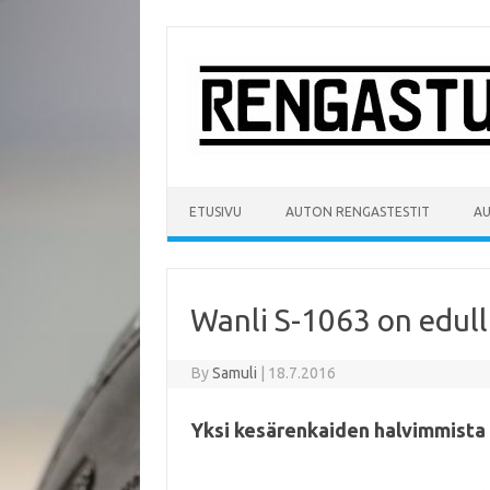
Skip
to
content
ETUSIVU
AUTON RENGASTESTIT
A
Wanli S-1063 on edull
By
Samuli
|
18.7.2016
Yksi kesärenkaiden halvimmista 