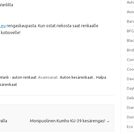
Aut
anlilta
Avo
Bar
o.eu
rengaskaupasta. Kun ostat riekosta saat renkaalle
BFG
kotiovelle!
Blac
Bri
Con
Coo
Wanli - auton renkaat
Avainsanat:
Auton kesärenkaat
,
Halpa
Dav
esärenkaat
Day
Deli
Dia
Dun
alla
Monipuolinen Kumho KU-39 kesärengas!
→
Eco