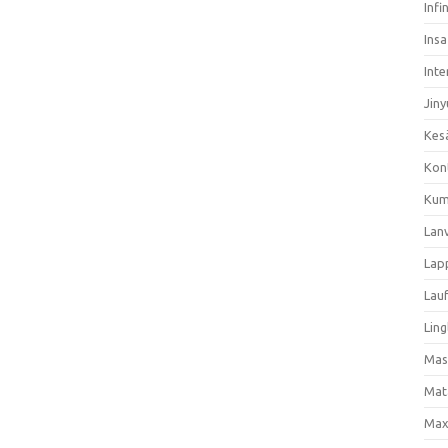
Infi
Ins
Inte
Jiny
Kes
Kon
Kum
Lan
Lap
Lau
Ling
Mas
Mat
Max