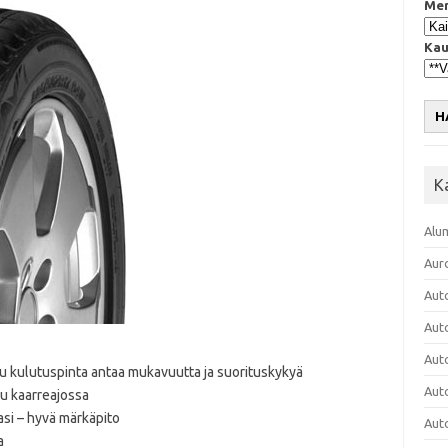
Mer
Kau
H
K
Alu
Aur
Aut
Aut
Aut
tu kulutuspinta antaa mukavuutta ja suorituskykyä
Aut
uu kaarreajossa
asi – hyvä märkäpito
Aut
a