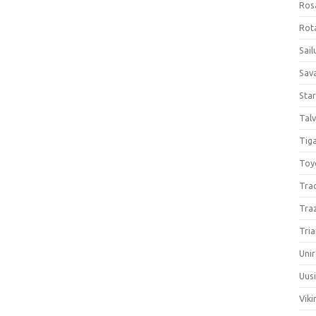
Ros
Rota
Sail
Sav
Sta
Talv
Tiga
Toy
Tra
Tra
Tria
Unir
Uus
Viki