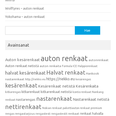
Wolftyres – auton renkaat
Yokohama – auton renkaat
Haku:
Avainsanat
auton renkaat
Auton kesärenkaat
autonrenkaat
Auton renkaat netistä
auton renkaita
Formula ICE
Halppisrenkaat
Halvat renkaat
halvat kesärenkaat
Hankook
https://riekko.eu
nastarenkaat
http://riekko.eu
kesärengas
kesärenkaat
Kesärenkaat netistä
Kesärenkaita
kitkarenkaat
kitkarenkaat netistä
kitkarengas
kontio renkaat
Nankang
nastarenkaat
Nastarenkaat netistä
nastarengas
renkaat
nettirenkaat
Nokian renkaat
pakettiauton renkaat
premium
renkaat halvalla
rengastarjous
renkaat
rengas
rengastesti
rengastestit