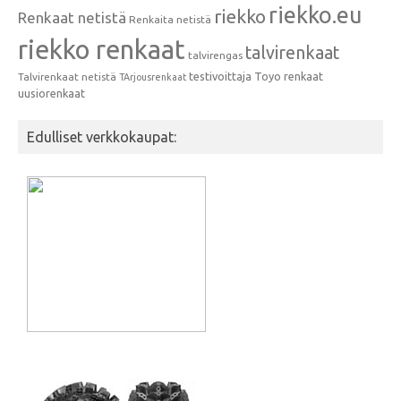
riekko.eu
riekko
Renkaat netistä
Renkaita netistä
riekko renkaat
talvirenkaat
talvirengas
testivoittaja
Toyo renkaat
Talvirenkaat netistä
TArjousrenkaat
uusiorenkaat
Edulliset verkkokaupat: