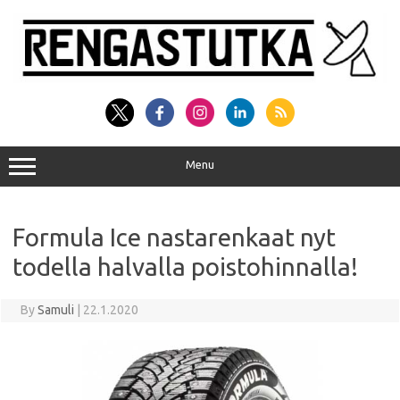
Skip
to
content
Menu
Formula Ice nastarenkaat nyt
todella halvalla poistohinnalla!
By
Samuli
|
22.1.2020