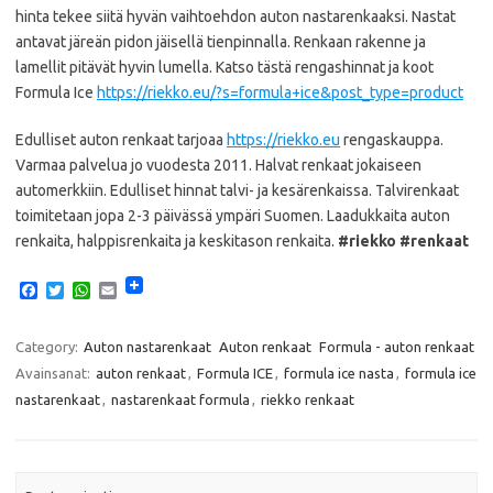
hinta tekee siitä hyvän vaihtoehdon auton nastarenkaaksi. Nastat
antavat järeän pidon jäisellä tienpinnalla. Renkaan rakenne ja
lamellit pitävät hyvin lumella. Katso tästä rengashinnat ja koot
Formula Ice
https://riekko.eu/?s=formula+ice&post_type=product
Edulliset auton renkaat tarjoaa
https://riekko.eu
rengaskauppa.
Varmaa palvelua jo vuodesta 2011. Halvat renkaat jokaiseen
automerkkiin. Edulliset hinnat talvi- ja kesärenkaissa. Talvirenkaat
toimitetaan jopa 2-3 päivässä ympäri Suomen. Laadukkaita auton
renkaita, halppisrenkaita ja keskitason renkaita.
#riekko #renkaat
F
T
W
E
a
w
h
m
c
i
a
a
e
t
t
i
Category:
Auton nastarenkaat
Auton renkaat
Formula - auton renkaat
b
t
s
l
Avainsanat:
auton renkaat
,
Formula ICE
,
formula ice nasta
,
formula ice
o
e
A
o
r
p
nastarenkaat
,
nastarenkaat formula
,
riekko renkaat
k
p