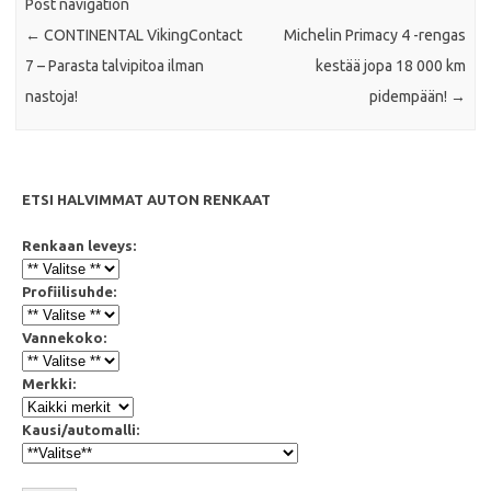
Post navigation
←
CONTINENTAL VikingContact
Michelin Primacy 4 -rengas
7 – Parasta talvipitoa ilman
kestää jopa 18 000 km
nastoja!
pidempään!
→
ETSI HALVIMMAT AUTON RENKAAT
Renkaan leveys:
Profiilisuhde:
Vannekoko:
Merkki:
Kausi/automalli: