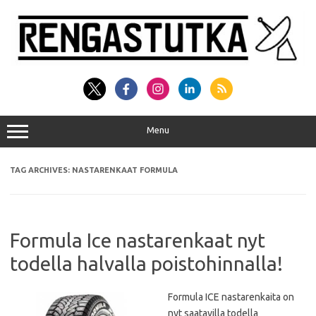
Skip
to
content
Menu
TAG ARCHIVES:
NASTARENKAAT FORMULA
Formula Ice nastarenkaat nyt
todella halvalla poistohinnalla!
Formula ICE nastarenkaita on
nyt saatavilla todella