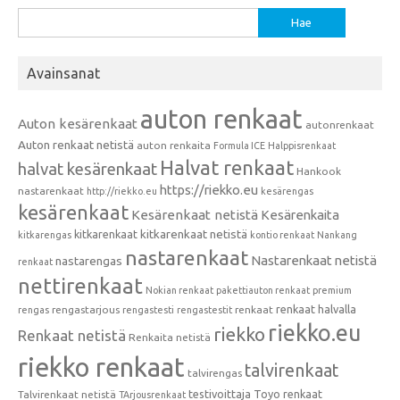
Haku:
Avainsanat
auton renkaat
Auton kesärenkaat
autonrenkaat
Auton renkaat netistä
auton renkaita
Formula ICE
Halppisrenkaat
Halvat renkaat
halvat kesärenkaat
Hankook
https://riekko.eu
nastarenkaat
http://riekko.eu
kesärengas
kesärenkaat
Kesärenkaat netistä
Kesärenkaita
kitkarenkaat
kitkarenkaat netistä
kitkarengas
kontio renkaat
Nankang
nastarenkaat
Nastarenkaat netistä
nastarengas
renkaat
nettirenkaat
Nokian renkaat
pakettiauton renkaat
premium
renkaat halvalla
rengastarjous
renkaat
rengas
rengastesti
rengastestit
riekko.eu
riekko
Renkaat netistä
Renkaita netistä
riekko renkaat
talvirenkaat
talvirengas
testivoittaja
Toyo renkaat
Talvirenkaat netistä
TArjousrenkaat