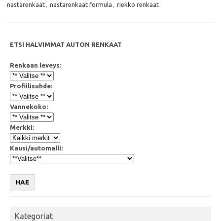
o
r
p
nastarenkaat
,
nastarenkaat formula
,
riekko renkaat
k
p
ETSI HALVIMMAT AUTON RENKAAT
Renkaan leveys:
Profiilisuhde:
Vannekoko:
Merkki:
Kausi/automalli:
HAE
Kategoriat