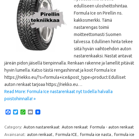
edulliseen ulosheittohintaa.
Formula Ice on Pirellin ns.
kakkosmerkki. Tämä
nastarengas toimii
moitteettomasti Suomen
talvessa. Edullinen hinta tekee
siitä hyvän vaihtoehdon auton
nastarenkaaksi. Nastat antavat
järeän pidon jäisellä tienpinnalla. Renkaan rakenne ja lamellit pitävät
hyvin lumella. Katso tästä rengashinnat ja koot Formula Ice
https://riekko.eu/?s=formula+ice&post_type=product Edulliset
auton renkaat tarjoaa https://riekko.eu…
Read More: Formula Ice nastarenkaat nyt todella halvalla
poistohinnalla! »
F
T
W
E
a
w
h
m
c
i
a
a
e
t
t
i
Category:
Auton nastarenkaat
Auton renkaat
Formula - auton renkaat
b
t
s
l
Avainsanat:
auton renkaat
,
Formula ICE
,
formula ice nasta
,
formula ice
o
e
A