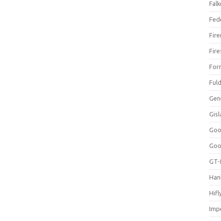
Falk
Fed
Fir
Fir
For
Ful
Gen
Gis
Goo
Goo
GT-
Han
Hifl
Impe