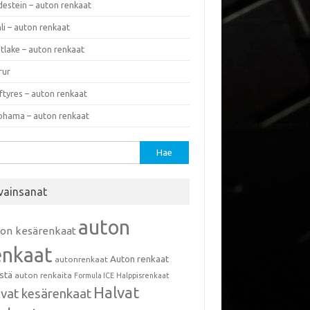
destein – auton renkaat
li – auton renkaat
tlake – auton renkaat
rur
ftyres – auton renkaat
ohama – auton renkaat
u:
vainsanat
auton
ton kesärenkaat
enkaat
Auton renkaat
autonrenkaat
istä
auton renkaita
Formula ICE
Halppisrenkaat
Halvat
lvat kesärenkaat