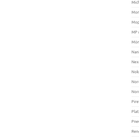
Mich
Mom
Mop
MP 
Mön
Nan
Nex
Nok
Nor
Nor
Pire
Plat
Pne
Ren