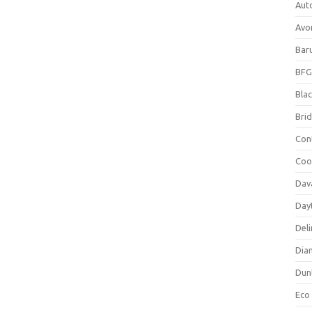
Aut
Avo
Bar
BFG
Blac
Bri
Con
Coo
Dav
Day
Deli
Dia
Dun
Eco