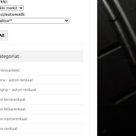
kki:
si/automalli:
AE
ategoriat
miinivanteet
ora – auton renkaat
ogrip – auton renkaat
on kesärenkaat
on kitkarenkaat
on nastarenkaat
on renkaat