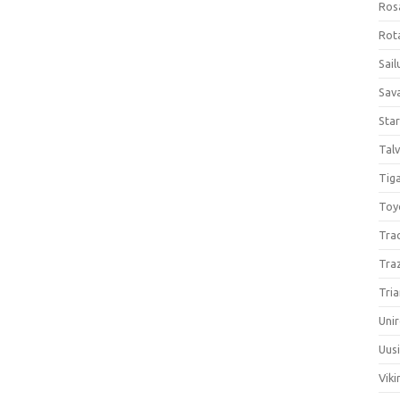
Ros
Rota
Sail
Sav
Sta
Talv
Tiga
Toy
Tra
Tra
Tria
Unir
Uus
Viki