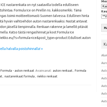
Mer
ICE nastarenkaita on nyt saatavilla todella edulliseen
tohintaa. Formula Ice on Pirellin ns. kakkosmerkki. Tämä
Kau
ngas toimii moitteettomasti Suomen talvessa. Edullinen hinta
iitä hyvän vaihtoehdon auton nastarenkaaksi. Nastat antavat
idon jäisellä tienpinnalla. Renkaan rakenne ja lamellit pitävät
H
mella. Katso tästä rengashinnat ja koot Formula Ice
/riekko.eu/?s=formula+ice&post_type=product Edulliset auton
K
lla halvalla poistohinnalla! »
Alu
Aur
Formula - auton renkaat
Avainsanat:
auton renkaat
,
Formula
Aut
at
,
nastarenkaat formula
,
riekko renkaat
Aut
Aut
Aut
Aut