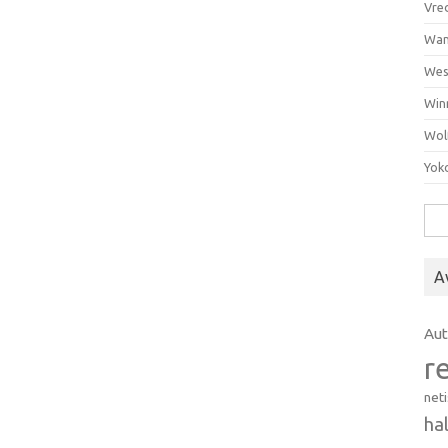
Vre
Wan
Wes
Win
Wol
Yok
Hak
A
Au
r
net
ha