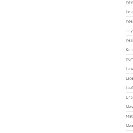
Infi
Ins
Inte
Jiny
Kes
Kon
Kum
Lan
Lap
Lau
Ling
Mas
Mat
Max