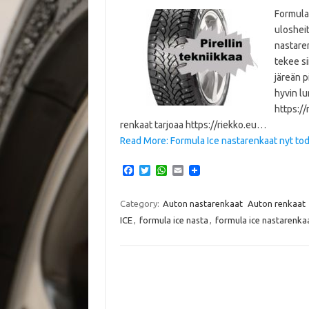
Formula 
ulosheit
nastare
tekee s
järeän p
hyvin lu
https:/
renkaat tarjoaa https://riekko.eu…
Read More: Formula Ice nastarenkaat nyt tode
F
T
W
E
a
w
h
m
c
i
a
a
e
t
t
i
Category:
Auton nastarenkaat
Auton renkaat
b
t
s
l
ICE
,
formula ice nasta
,
formula ice nastarenka
o
e
A
o
r
p
k
p